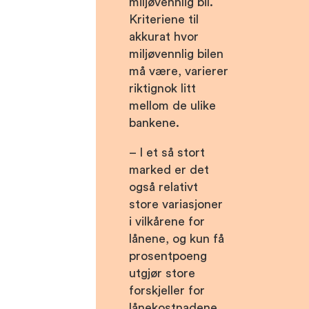
miljøvennlig bil.
Kriteriene til
akkurat hvor
miljøvennlig bilen
må være, varierer
riktignok litt
mellom de ulike
bankene.
– I et så stort
marked er det
også relativt
store variasjoner
i vilkårene for
lånene, og kun få
prosentpoeng
utgjør store
forskjeller for
lånekostnadene.