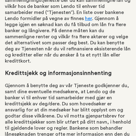
sammenligningstjeneste der du kan sammenligne lån og
vilkår hos de banker som Lendo til enhver tid
samarbeider med (“Tjenesten”). En liste over bankene
Lendo formidler på vegne av finnes
her
. Gjennom å
legge igjen en søknad kan du få tilbud om lån fra flere
banker og långivere. På denne måten kan du
sammenligne renter og vilkår fra flere aktører og velge
det alternativet som passer deg best. Du kan benytte
deg av Tjenesten når du vil refinansiere eksisterende lån
og kreditter eller når du ønsker å ta et nytt lån eller
kredittkort.
Kredittsjekk og informasjonsinnhenting
Gjennom å benytte deg av vår Tjeneste godkjenner du,
samt dine eventuelle medsøkere, at Lendo og de
banker vi til enhver tid samarbeider med gjør en
kredittsjekk av deg/dere. Du som hovedsøker er
ansvarlig for at din medsøker har blitt opplyst om og
godtar disse vilkårene. Du vil motta gjenpartsbrev for
alle kredittsjekker som blir utført på ditt navn, i henhold
til gjeldende lover og regler. Bankene som behandler
lånesøknaden trenger ofte mer informasjon enn den du