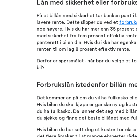
Lån med sikkerhet eller forbruks
På et billån med sikkerhet tar banken pant i 
lavere rente. Dette slipper du ved et
forbruk
noe høyere. Hvis du har mer enn 35 prosent e
med sikkerhet fra fem prosent effektiv rent
panterett i bilen din. Hvis du ikke har egenka
renten til om lag 8 prosent effektiv rente.
Derfor er spørsmålet - når bør du velge et fo
bil?
Forbrukslån istedenfor billån m
Det kommer an på om du vil ha fullkasko eller
Hvis bilen du skal kjøpe er ganske ny og kos
du ha fullkasko. Da lønner det seg med bill
du sjekke og finne det beste billånet med ful
Hvis bilen du har sett deg ut koster for ekse
det flere årsaker til at mange eksperter råde