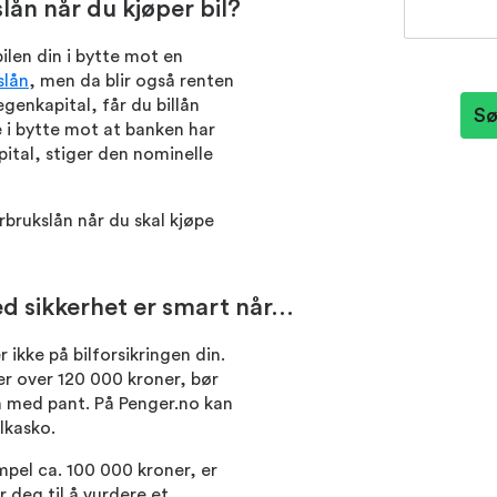
lån når du kjøper bil?
bilen din i bytte mot en
slån
, men da blir også renten
genkapital, får du billån
Sø
e i bytte mot at banken har
pital, stiger den nominelle
rbrukslån når du skal kjøpe
ed sikkerhet er smart når…
 ikke på bilforsikringen din.
ter over 120 000 kroner, bør
ån med pant. På Penger.no kan
lkasko.
mpel ca. 100 000 kroner, er
r deg til å vurdere et