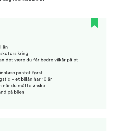
llån
askoforsikring
an det være du får bedre vilkår på et
 innløse pantet først
stid – et billån har 10 år
in når du måtte ønske
tand på bilen