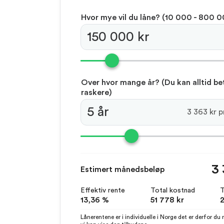
Hvor mye vil du låne?
(‍10 000 - 800 
Over hvor mange år?
(Du kan alltid be
raskere)
3 363 kr 
3 
Estimert månedsbeløp
Effektiv rente
Total kostnad
T
13,36 %
51 778 kr
2
Lånerentene er i individuelle i Norge det er derfor du