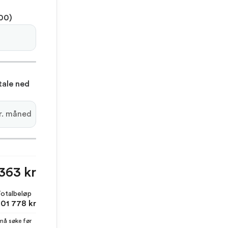
000)
tale ned
pr. måned
363 kr
otalbeløp
01 778 kr
 må søke før