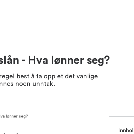
kslån - Hva lønner seg?
regel best å ta opp et det vanlige
finnes noen unntak.
 Hva lønner seg?
Innhol