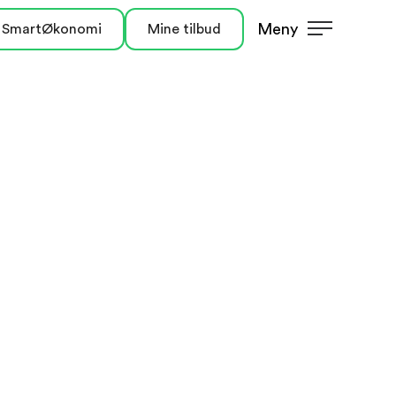
Meny
 SmartØkonomi
Mine tilbud