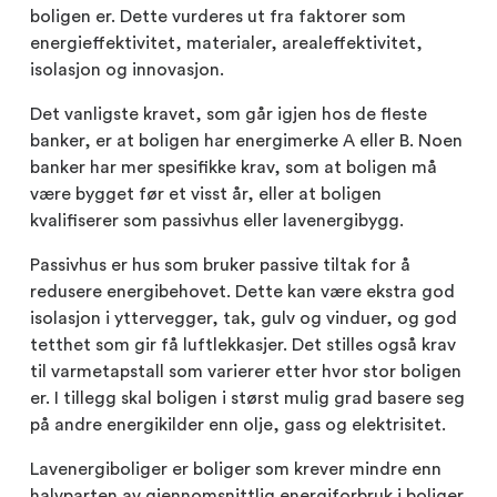
boligen er. Dette vurderes ut fra faktorer som
energieffektivitet, materialer, arealeffektivitet,
isolasjon og innovasjon.
Det vanligste kravet, som går igjen hos de fleste
banker, er at boligen har energimerke A eller B. Noen
banker har mer spesifikke krav, som at boligen må
være bygget før et visst år, eller at boligen
kvalifiserer som passivhus eller lavenergibygg.
Passivhus er hus som bruker passive tiltak for å
redusere energibehovet. Dette kan være ekstra god
isolasjon i yttervegger, tak, gulv og vinduer, og god
tetthet som gir få luftlekkasjer. Det stilles også krav
til varmetapstall som varierer etter hvor stor boligen
er. I tillegg skal boligen i størst mulig grad basere seg
på andre energikilder enn olje, gass og elektrisitet.
Lavenergiboliger er boliger som krever mindre enn
halvparten av gjennomsnittlig energiforbruk i boliger