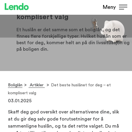
Det beste huslånet for deg – et
Meny
komplisert valg
Et huslån er det samme som et boliglån, og det
finnes flere forskjellige typer. Hvilket huslån som er
best for deg, kommer helt an på din livssituasjon og
på boligen din.
Boliglån
Artikler
Det beste huslånet for deg – et
komplisert valg
03.01.2025
Skaff deg god oversikt over alternativene dine, slik
at du gir deg selv gode forutsetninger for å
sammenligne huslån, og ta det rette valget. Du må