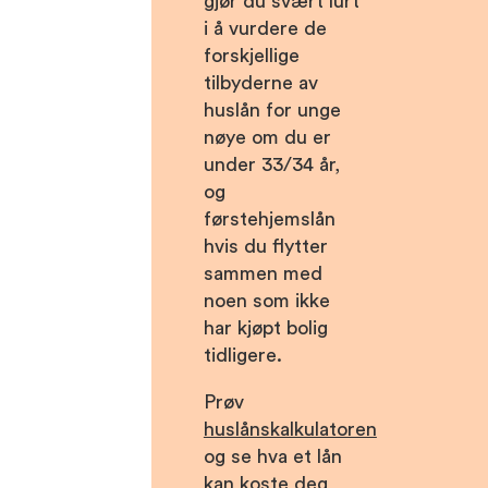
gjør du svært lurt
i å vurdere de
forskjellige
tilbyderne av
huslån for unge
nøye om du er
under 33/34 år,
og
førstehjemslån
hvis du flytter
sammen med
noen som ikke
har kjøpt bolig
tidligere.
Prøv
huslånskalkulatoren
og se hva et lån
kan koste deg