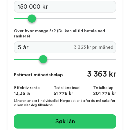
Over hvor mange år?
(Du kan alltid betale ned
raskere)
3 363 kr pr. måned
3 363 kr
Estimert månedsbeløp
Effektiv rente
Total kostnad
Totalbeløp
13,36 %
51 778 kr
201 778 kr
Lånerentene er i individuelle i Norge det er derfor du må søke før
vi kan vise deg tilbudene.
Søk lån