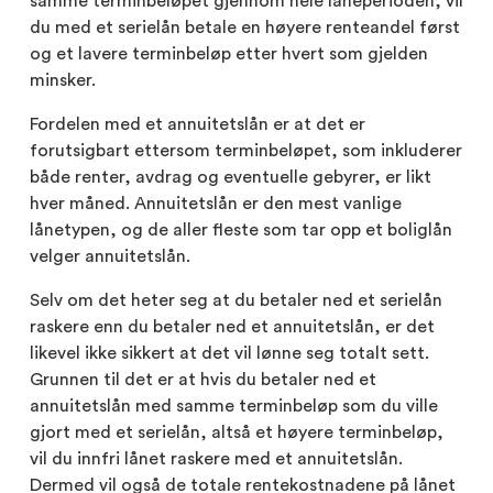
samme terminbeløpet gjennom hele låneperioden, vil
du med et serielån betale en høyere renteandel først
og et lavere terminbeløp etter hvert som gjelden
minsker.
Fordelen med et annuitetslån er at det er
forutsigbart ettersom terminbeløpet, som inkluderer
både renter, avdrag og eventuelle gebyrer, er likt
hver måned. Annuitetslån er den mest vanlige
lånetypen, og de aller fleste som tar opp et boliglån
velger annuitetslån.
Selv om det heter seg at du betaler ned et serielån
raskere enn du betaler ned et annuitetslån, er det
likevel ikke sikkert at det vil lønne seg totalt sett.
Grunnen til det er at hvis du betaler ned et
annuitetslån med samme terminbeløp som du ville
gjort med et serielån, altså et høyere terminbeløp,
vil du innfri lånet raskere med et annuitetslån.
Dermed vil også de totale rentekostnadene på lånet