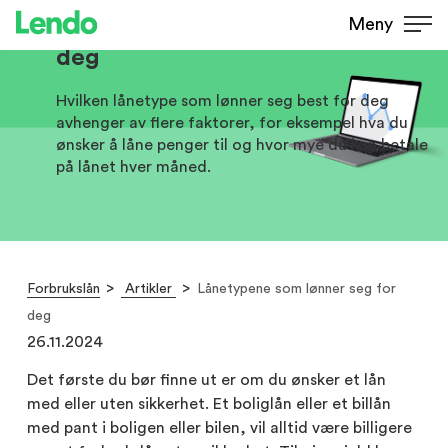
Lånetypene som lønner seg for
Meny
deg
Hvilken lånetype som lønner seg best for deg
avhenger av flere faktorer, for eksempel hva du
ønsker å låne penger til og hvor mye du kan betale
på lånet hver måned.
Forbrukslån
Artikler
Lånetypene som lønner seg for
deg
26.11.2024
Det første du bør finne ut er om du ønsker et lån
med eller uten sikkerhet. Et boliglån eller et billån
med pant i boligen eller bilen, vil alltid være billigere