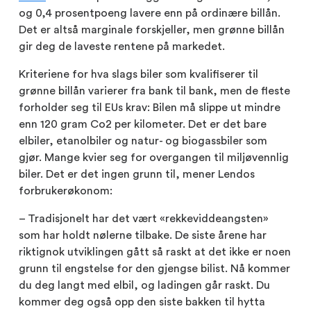
og 0,4 prosentpoeng lavere enn på ordinære billån.
Det er altså marginale forskjeller, men grønne billån
gir deg de laveste rentene på markedet.
Kriteriene for hva slags biler som kvalifiserer til
grønne billån varierer fra bank til bank, men de fleste
forholder seg til EUs krav: Bilen må slippe ut mindre
enn 120 gram Co2 per kilometer. Det er det bare
elbiler, etanolbiler og natur- og biogassbiler som
gjør. Mange kvier seg for overgangen til miljøvennlig
biler. Det er det ingen grunn til, mener Lendos
forbrukerøkonom:
– Tradisjonelt har det vært «rekkeviddeangsten»
som har holdt nølerne tilbake. De siste årene har
riktignok utviklingen gått så raskt at det ikke er noen
grunn til engstelse for den gjengse bilist. Nå kommer
du deg langt med elbil, og ladingen går raskt. Du
kommer deg også opp den siste bakken til hytta