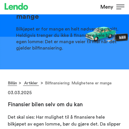
Bilfinansiering: Mulighetene er
Meny
mange
Bilkjøpet er for mange en helt nødvendig utgift.
Heldigvis trenger du ikke å finansiere hele bilen av
egen lomme: Det er mange veier til mål når det
gjelder bilfinansiering.
Billån
Artikler
Bilfinansiering: Mulighetene er mange
03.03.2025
Finansier bilen selv om du kan
Det skal sies: Har mulighet til å finansiere hele
bilkjøpet av egen lomme, bør du gjøre det. Da slipper