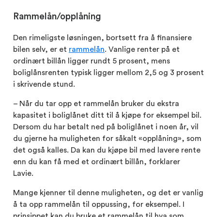
Rammelån/opplåning
Den rimeligste løsningen, bortsett fra å finansiere
bilen selv, er et
rammelån
. Vanlige renter på et
ordinært billån ligger rundt 5 prosent, mens
boliglånsrenten typisk ligger mellom 2,5 og 3 prosent
i skrivende stund.
– Når du tar opp et rammelån bruker du ekstra
kapasitet i boliglånet ditt til å kjøpe for eksempel bil.
Dersom du har betalt ned på boliglånet i noen år, vil
du gjerne ha muligheten for såkalt «opplåning», som
det også kalles. Da kan du kjøpe bil med lavere rente
enn du kan få med et ordinært billån, forklarer
Lavie.
Mange kjenner til denne muligheten, og det er vanlig
å ta opp rammelån til oppussing, for eksempel. I
prinsippet kan du bruke et rammelån til hva som