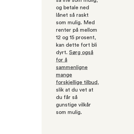
så lite som mulig,
og betale ned
lånet så raskt
som mulig. Med
renter på mellom
12 og 15 prosent,
kan dette fort bli
dyrt.
Sørg også
for å
sammenligne
mange
forskjellige tilbud
,
slik at du vet at
du får så
gunstige vilkår
som mulig.