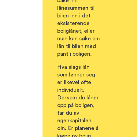
bake inn
lånesummen til
bilen inn i det
eksisterende
boliglånet, eller
man kan søke om
lån til bilen med
pant i boligen.
Hva slags lån
som lønner seg
er likevel ofte
individuelt.
Dersom du låner
opp på boligen,
tar du av
egenkapitalen
din. Er planene å
kjøpe ny bolig i