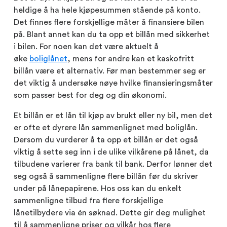
heldige å ha hele kjøpesummen stående på konto.
Det finnes flere forskjellige måter å finansiere bilen
på. Blant annet kan du ta opp et billån med sikkerhet
i bilen. For noen kan det være aktuelt å
øke
boliglånet
, mens for andre kan et kaskofritt
billån være et alternativ. Før man bestemmer seg er
det viktig å undersøke nøye hvilke finansieringsmåter
som passer best for deg og din økonomi.
Et billån er et lån til kjøp av brukt eller ny bil, men det
er ofte et dyrere lån sammenlignet med boliglån.
Dersom du vurderer å ta opp et billån er det også
viktig å sette seg inn i de ulike vilkårene på lånet, da
tilbudene varierer fra bank til bank. Derfor lønner det
seg også å sammenligne flere billån før du skriver
under på lånepapirene. Hos oss kan du enkelt
sammenligne tilbud fra flere forskjellige
lånetilbydere via én søknad. Dette gir deg mulighet
til å sammenligne priser og vilkår hos flere