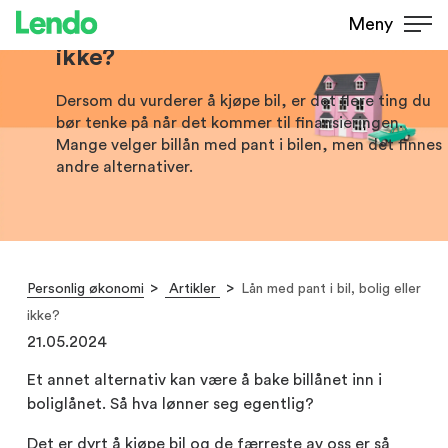
Lån med pant i bil, bolig eller
Meny
ikke?
Dersom du vurderer å kjøpe bil, er det flere ting du
bør tenke på når det kommer til finansieringen.
Mange velger billån med pant i bilen, men det finnes
andre alternativer.
Personlig økonomi
Artikler
Lån med pant i bil, bolig eller
ikke?
21.05.2024
Et annet alternativ kan være å bake billånet inn i
boliglånet. Så hva lønner seg egentlig?
Det er dyrt å kjøpe bil og de færreste av oss er så