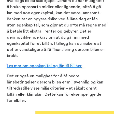
hva slags bil du skal kjøpe. Dersom du har mulighet til
å bruke oppsparte midler eller lignende, altså å gå
inn med noe egenkapital, kan det være lønnsomt.
Banken tar en høyere risiko ved å låne deg et lån
uten egenkapital, som gjør at du ofte må regne med
å betale litt ekstra i renter og gebyrer. Det er
derimot ikke noe krav om at du går inn med
egenkapital for et billån. I tillegg kan du risikere at
det er vanskeligere å få finansiering dersom bilen er
brukt.
Les mer om egenkapital og lån til bil her
Det er også en mulighet for å få bedre
lånebetingelser dersom bilen er miljøvennlig og kan
tilfredsstille visse miljøkriterier – et såkalt grønt
billån eller klimalån. Dette kan for eksempel gjelde
for elbiler.