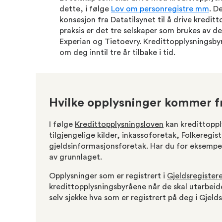
dette, i følge
Lov om personregistre mm
. D
konsesjon fra Datatilsynet til å drive kredi
praksis er det tre selskaper som brukes av de
Experian og Tietoevry. Kredittopplysningsby
om deg inntil tre år tilbake i tid.
Hvilke opplysninger kommer fr
I følge
Kredittopplysningsloven
kan kredittoppl
tilgjengelige kilder, inkassoforetak, Folkeregis
gjeldsinformasjonsforetak. Har du for eksemp
av grunnlaget.
Opplysninger som er registrert i
Gjeldsregister
kredittopplysningsbyråene når de skal utarbeide
selv sjekke hva som er registrert på deg i Gjeld