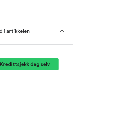
d i artikkelen
Kredittsjekk deg selv