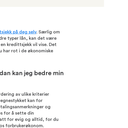
tsjekk på deg selv
. Særlig om
dre typer lån, kan det være
n kredittsjekk vil vise. Det
u har rot i de økonomiske
rdan kan jeg bedre min
dering av ulike kriterier
 regnestykket kan for
betalingsanmerkninger og
 for å sette din
att for evig og alltid, for du
ndos forbrukerøkonom.