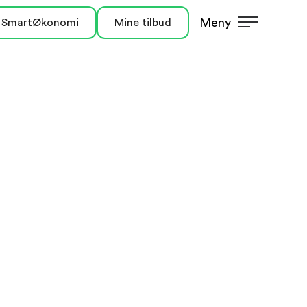
Meny
 SmartØkonomi
Mine tilbud