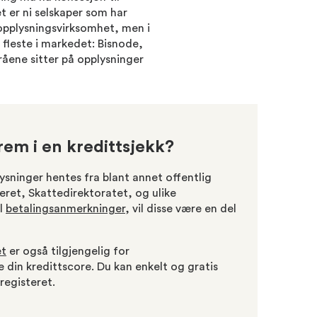
et er ni selskaper som har
ttopplysningsvirksomhet, men i
 fleste i markedet: Bisnode,
råene sitter på opplysninger
em i en kredittsjekk?
ysninger hentes fra blant annet offentlig
teret, Skattedirektoratet, og ulike
el
betalingsanmerkninger
, vil disse være en del
et
er også tilgjengelig for
 din kredittscore. Du kan enkelt og gratis
sregisteret.