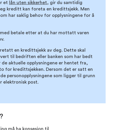
er et
lån uten sikkerhet
, gir du samtidig
deg kreditt kan foreta en kredittsjekk. Men
som har saklig behov for opplysningene for å
rmed betale etter at du har mottatt varen
ov.
retatt en kredittsjekk av deg. Dette skal
ert til bedriften eller banken som har bedt
 de aktuelle opplysningene er hentet fra,
 for kredittsjekken. Dersom det er satt en
lde personopplysningene som ligger til grunn
er elektronisk post.
k?
ing må ha konsesjon til