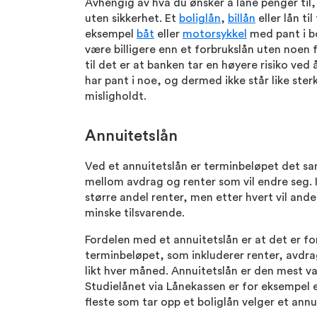
Avhengig av hva du ønsker å låne penger til,
uten sikkerhet. Et
boliglån
,
billån
eller lån til
eksempel
båt
eller
motorsykkel
med pant i bo
være billigere enn et forbrukslån uten noen 
til det er at banken tar en høyere risiko ved
har pant i noe, og dermed ikke står like sterkt
misligholdt.
Annuitetslån
Ved et annuitetslån er terminbeløpet det s
mellom avdrag og renter som vil endre seg. I
større andel renter, men etter hvert vil an
minske tilsvarende.
Fordelen med et annuitetslån er at det er f
terminbeløpet, som inkluderer renter, avdra
likt hver måned. Annuitetslån er den mest va
Studielånet via Lånekassen er for eksempel e
fleste som tar opp et boliglån velger et annu