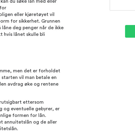
 kan du søke lån med eller
 for
ligen eller kjøretøyet vil
form for sikkerhet. Grunnen
 å låne deg penger når de ikke
 hvis lånet skulle bli
amme, men det er forholdet
 starten vil man betale en
delen avdrag øke og rentene
orutsigbart ettersom
g og eventuelle gebyrer, er
nlige formen for lån.
t annuitetslån og de aller
itetslån.