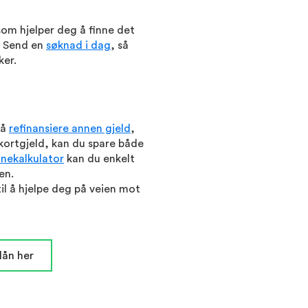
om hjelper deg å finne det
. Send en
søknad i dag
, så
ker.
 å
refinansiere annen gjeld
,
kortgjeld, kan du spare både
ånekalkulator
kan du enkelt
en.
il å hjelpe deg på veien mot
lån her