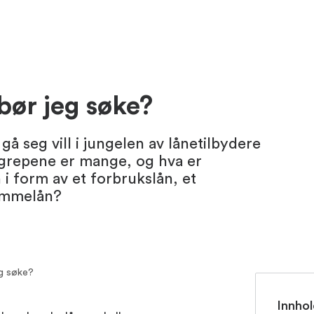
bør jeg søke?
 gå seg vill i jungelen av lånetilbydere
Begrepene er mange, og hva er
n i form av et forbrukslån, et
rammelån?
eg søke?
Innhol