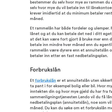
bestemmer du selv hvor mye av rammen du ø
selv hvor mye du vil betale inn til lånekont
krever imidlertid at du minimum betaler ren
måned.
Et rammelån har både fordeler og ulemper. Fo
lånet og at du kan betale det ned i ditt eg
at det kan være fort gjort å bruke mer enn 
betale inn mindre hver måned enn du egentli
rammelån være dyrere enn et annuitetslån og
betaler inn etter en fast nedbetalingsplan.
Forbrukslån
Et
forbrukslån
er et annuitetslån uten sikker
ta pant i for eksempel bolig eller bil. Hvor 
inntekten din og hvor mye gjeld du har fra fø
sammenligningstjenesten Lendo vil du få lån
nedbetalingsplan (annuitetslån), noe som vil
måned. Du kan du søke om et forbrukslån m