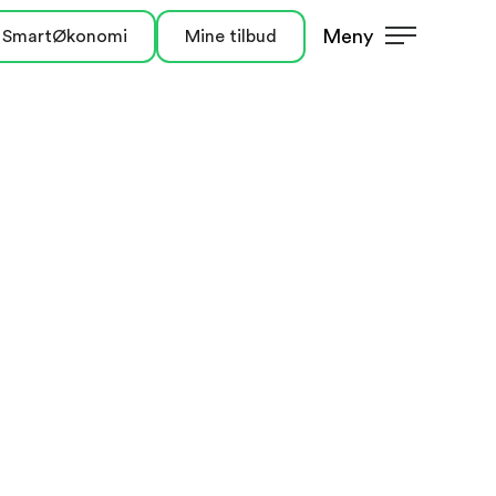
Meny
 SmartØkonomi
Mine tilbud