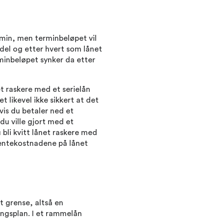
rmin, men terminbeløpet vil
del og etter hvert som lånet
rminbeløpet synker da etter
t raskere med et serielån
t likevel ikke sikkert at det
hvis du betaler ned et
 ville gjort med et
 bli kvitt lånet raskere med
rentekostnadene på lånet
tt grense, altså en
ngsplan. I et rammelån