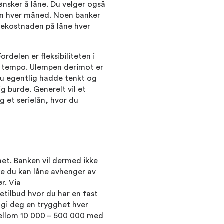
nsker å låne. Du velger også
oen hver måned. Noen banker
tekostnaden på låne hver
rdelen er fleksibiliteten i
et tempo. Ulempen derimot er
du egentlig hadde tenkt og
g burde. Generelt vil et
 et serielån, hvor du
het. Banken vil dermed ikke
mye du kan låne avhenger av
r. Via
etilbud hvor du har en fast
 gi deg en trygghet hver
ellom 10 000 – 500 000 med