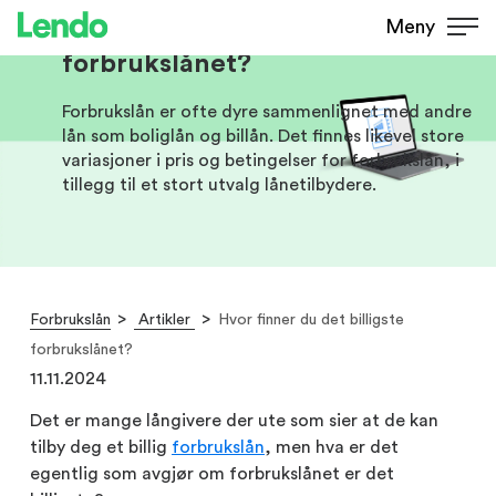
Hvor finner du det billigste
Meny
forbrukslånet?
Forbrukslån er ofte dyre sammenlignet med andre
lån som boliglån og billån. Det finnes likevel store
variasjoner i pris og betingelser for forbrukslån, i
tillegg til et stort utvalg lånetilbydere.
Forbrukslån
Artikler
Hvor finner du det billigste
forbrukslånet?
11.11.2024
Det er mange långivere der ute som sier at de kan
tilby deg et billig
forbrukslån
, men hva er det
egentlig som avgjør om forbrukslånet er det