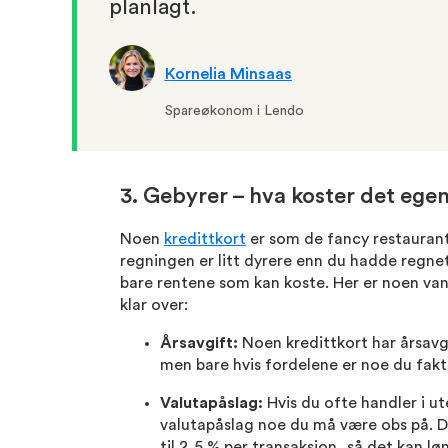
planlagt.
Kornelia Minsaas
Spareøkonom i Lendo
3. Gebyrer – hva koster det egen
Noen
kredittkort
er som de fancy restaurant
regningen er litt dyrere enn du hadde regne
bare rentene som kan koste. Her er noen van
klar over:
Årsavgift:
Noen kredittkort har årsavg
men bare hvis fordelene er noe du fakti
Valutapåslag:
Hvis du ofte handler i ut
valutapåslag noe du må være obs på. D
til 2,5 % per transaksjon, så det kan l