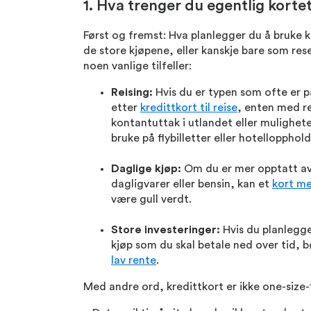
1. Hva trenger du egentlig kortet
Først og fremst: Hva planlegger du å bruke kr
de store kjøpene, eller kanskje bare som res
noen vanlige tilfeller:
Reising:
Hvis du er typen som ofte er på 
etter
kredittkort til reise
, enten med re
kontantuttak i utlandet eller mulighet
bruke på flybilletter eller hotellopphold
Daglige kjøp:
Om du er mer opptatt av 
dagligvarer eller bensin, kan et
kort m
være gull verdt.
Store investeringer:
Hvis du planlegger
kjøp som du skal betale ned over tid, b
lav rente
.
Med andre ord, kredittkort er ikke one-size-fi