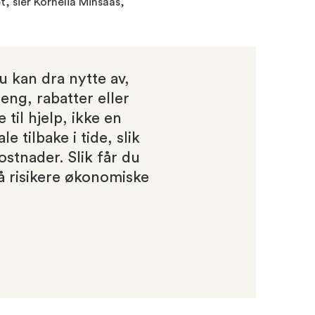
et
, sier Kornelia Minsaas,
u kan dra nytte av,
eng, rabatter eller
 til hjelp, ikke en
e tilbake i tide, slik
stnader. Slik får du
å risikere økonomiske