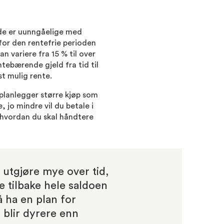
 de er uunngåelige med
nfor den rentefrie perioden
 variere fra 15 % til over
ntebærende gjeld fra tid til
st mulig rente.
 planlegger større kjøp som
, jo mindre vil du betale i
r hvordan du skal håndtere
 utgjøre mye over tid,
le tilbake hele saldoen
å ha en plan for
 blir dyrere enn