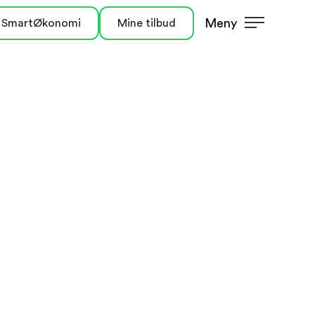
Meny
 SmartØkonomi
Mine tilbud