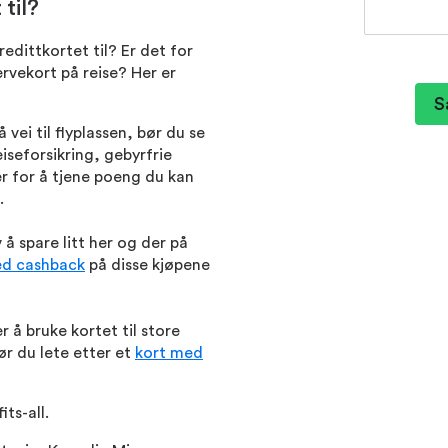
 til?
edittkortet til? Er det for
ervekort på reise? Her er
S
vei til flyplassen, bør du se
iseforsikring, gebyrfrie
er for å tjene poeng du kan
.
å spare litt her og der på
ed cashback
på disse kjøpene
 å bruke kortet til store
ør du lete etter et
kort med
ts-all.