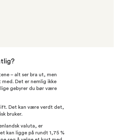
tlig?
ene – alt ser bra ut, men
t med. Det er nemlig ikke
lige gebyrer du bør være
ift. Det kan være verdt det,
sk bruker.
enlandsk valuta, er
et kan ligge på rundt 1,75 %
ønne seg å velge et kort med