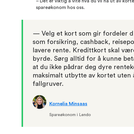
– Det er viktig å vite hva du vil ha ut av kort
spareøkonom hos oss.
— Velg et kort som gir fordeler d
som forsikring, cashback, reisepo
lavere rente. Kredittkort skal være
byrde. Sørg alltid for å kunne betal
at du ikke pådrar deg dyre renteko
maksimalt utbytte av kortet uten 
fallgruver.
Kornelia Minsaas
Spareøkonom i Lendo