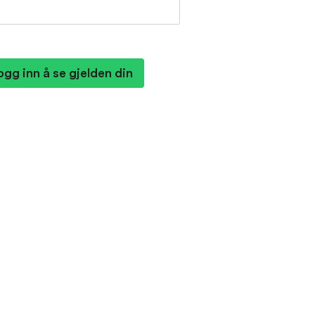
ogg inn å se gjelden din