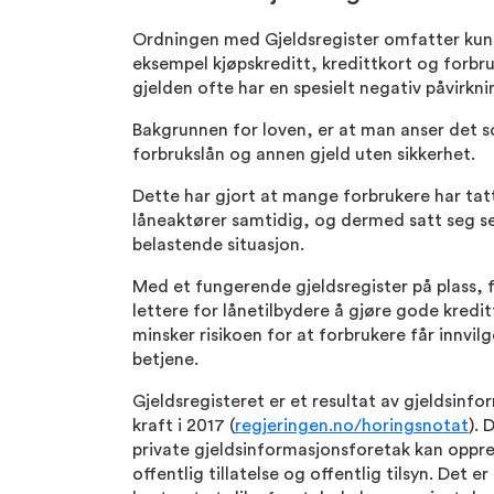
Ordningen med Gjeldsregister omfatter kun 
eksempel kjøpskreditt, kredittkort og forbru
gjelden ofte har en spesielt negativ påvirkn
Bakgrunnen for loven, er at man anser det so
forbrukslån og annen gjeld uten sikkerhet.
Dette har gjort at mange forbrukere har tatt
låneaktører samtidig, og dermed satt seg se
belastende situasjon.
Med et fungerende gjeldsregister på plass, f
lettere for lånetilbydere å gjøre gode kred
minsker risikoen for at forbrukere får innvilge
betjene.
Gjeldsregisteret er et resultat av gjeldsinf
kraft i 2017 (
regjeringen.no/horingsnotat
). 
private gjeldsinformasjonsforetak kan oppre
offentlig tillatelse og offentlig tilsyn. Det 