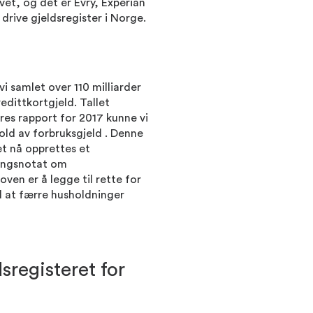
vet, og det er Evry, Experian
drive gjeldsregister i Norge.
i samlet over 110 milliarder
redittkortgjeld. Tallet
eres rapport for 2017 kunne vi
hold av forbruksgjeld . Denne
et nå opprettes et
ringsnotat om
oven er å legge til rette for
il at færre husholdninger
sregisteret for