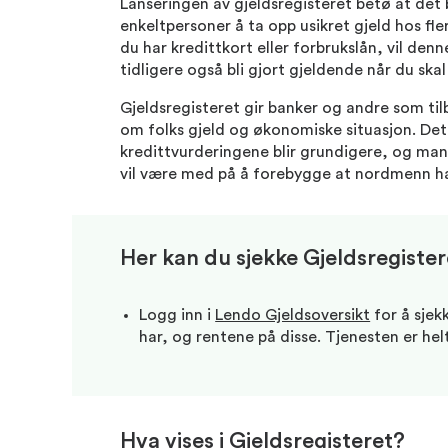
Lanseringen av gjeldsregisteret betø at det 
enkeltpersoner å ta opp usikret gjeld hos fle
du har kredittkort eller forbrukslån, vil denn
tidligere også bli gjort gjeldende når du skal
Gjeldsregisteret gir banker og andre som til
om folks gjeld og økonomiske situasjon. Det
kredittvurderingene blir grundigere, og man
vil være med på å forebygge at nordmenn hav
Her kan du sjekke Gjeldsregister
Logg inn i
Lendo Gjeldsoversikt
for å sjek
har, og rentene på disse. Tjenesten er helt
Hva vises i Gjeldsregisteret?