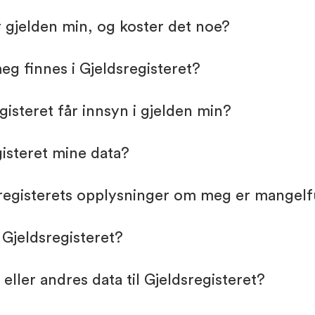
r gjelden min, og koster det noe?
g finnes i Gjeldsregisteret?
gisteret får innsyn i gjelden min?
isteret mine data?
registerets opplysninger om meg er mangelful
i Gjeldsregisteret?
eller andres data til Gjeldsregisteret?