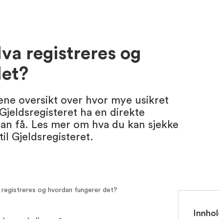
Hva registreres og
det?
ene oversikt over hvor mye usikret
Gjeldsregisteret ha en direkte
kan få. Les mer om hva du kan sjekke
l Gjeldsregisteret.
a registreres og hvordan fungerer det?
Innhol