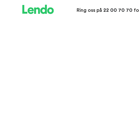
Ring oss på
22 00 70 70
fo