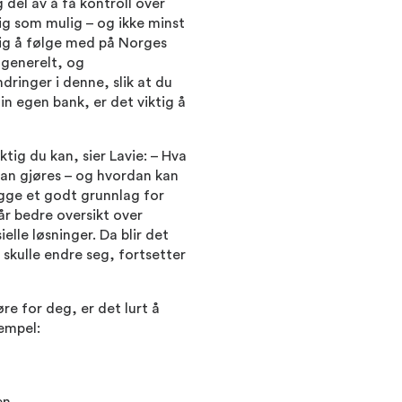
g del av å få kontroll over
lig som mulig – og ikke minst
tig å følge med på Norges
 generelt, og
dringer i denne, slik at du
in egen bank, er det viktig å
tig du kan, sier Lavie: – Hva
 kan gjøres – og hvordan kan
egge et godt grunnlag for
r bedre oversikt over
lle løsninger. Da blir det
skulle endre seg, fortsetter
re for deg, er det lurt å
sempel: