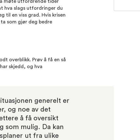
 å møte utfordrende tider
at hva slags utfordringer du
g til en viss grad. Hvis krisen
n ta som gjør deg bedre
odt overblikk. Prøv å få en så
har skjedd, og hva
situasjonen generelt er
r, og noe av det
ettere å få oversikt
ig som mulig. Da kan
splaner ut fra ulike