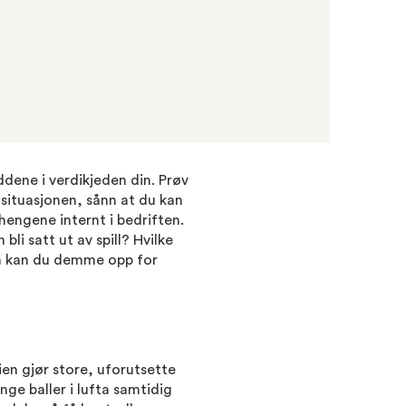
dene i verdikjeden din. Prøv
v situasjonen, sånn at du kan
hengene internt i bedriften.
li satt ut av spill? Hvilke
an kan du demme opp for
ien gjør store, uforutsette
nge baller i lufta samtidig