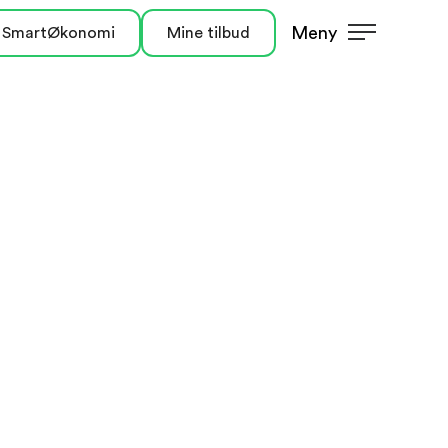
Meny
 SmartØkonomi
Mine tilbud