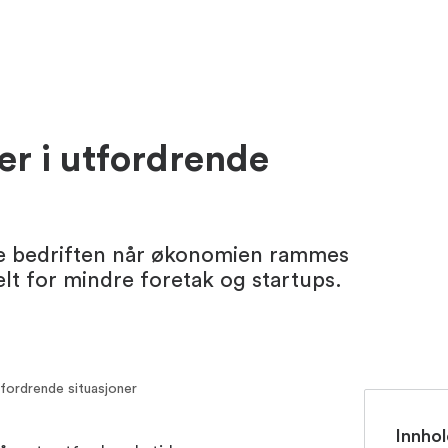
ter i utfordrende
rive bedriften når økonomien rammes
elt for mindre foretak og startups.
utfordrende situasjoner
Innhol