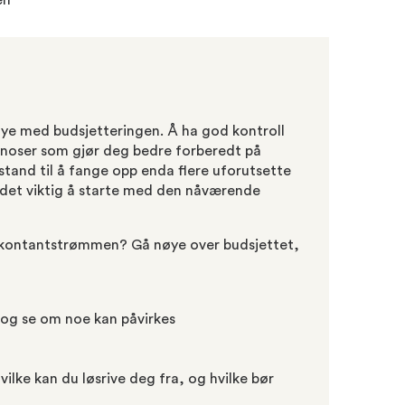
en
nøye med budsjetteringen. Å ha god kontroll
ognoser som gjør deg bedre forberedt på
 stand til å fange opp enda flere uforutsette
r det viktig å starte med den nåværende
r kontantstrømmen? Gå nøye over budsjettet,
t og se om noe kan påvirkes
 hvilke kan du løsrive deg fra, og hvilke bør