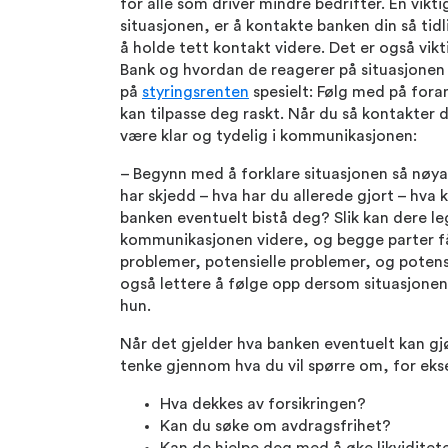
for alle som driver mindre bedrifter. En vikti
situasjonen, er å kontakte banken din så tid
å holde tett kontakt videre. Det er også vik
Bank og hvordan de reagerer på situasjonen
på
styringsrenten
spesielt: Følg med på foran
kan tilpasse deg raskt. Når du så kontakter d
være klar og tydelig i kommunikasjonen:
– Begynn med å forklare situasjonen så nøyak
har skjedd – hva har du allerede gjort – hva
banken eventuelt bistå deg? Slik kan dere l
kommunikasjonen videre, og begge parter få
problemer, potensielle problemer, og potensie
også lettere å følge opp dersom situasjonen 
hun.
Når det gjelder hva banken eventuelt kan gjø
tenke gjennom hva du vil spørre om, for ek
Hva dekkes av forsikringen?
Kan du søke om avdragsfrihet?