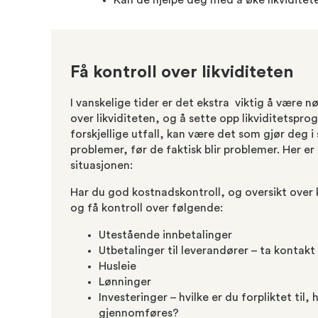
Kan de hjelpe deg med å øke likviditet
Få kontroll over likviditeten
I vanskelige tider er det ekstra viktig å være 
over likviditeten, og å sette opp likviditetspr
forskjellige utfall, kan være det som gjør deg i
problemer, før de faktisk blir problemer. Her e
situasjonen:
Har du god kostnadskontroll, og oversikt ove
og få kontroll over følgende:
Utestående innbetalinger
Utbetalinger til leverandører – ta kontak
Husleie
Lønninger
Investeringer – hvilke er du forpliktet til,
gjennomføres?