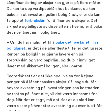
Lånefinansiering av aksjer kan gjøres på flere måter:
Du kan ta opp verdipapirlån hos bankene, du kan
bake inn et investeringslån i boliglånet, eller du kan
ta opp et
forbrukslån
for å finansiere aksjene. Det
sikreste og billigste av disse alternativene, er å bake
det nye lånet inn i boliglånet.
– Om du har mulighet til å
bake det nye lånet inn i
boliglånet
, er det i de aller fleste tilfeller det lureste.
Renten på boliglån er gjerne lavere enn på
forbrukslån og verdipapirlån, og du blir innvilget
lånet med sikkerhet i boligen, sier Sharon.
Teoretisk sett er det ikke noe i veien for å tjene
penger på å lånefinansiere aksjer. Så lenge du får
høyere avkastning på investeringen enn kostnaden
av renten på lånet ditt, vil det være lønnsomt for
deg. Når det er sagt, må det sies at du aldri kan
være sikker på hvor stor avkastning du eventuelt får