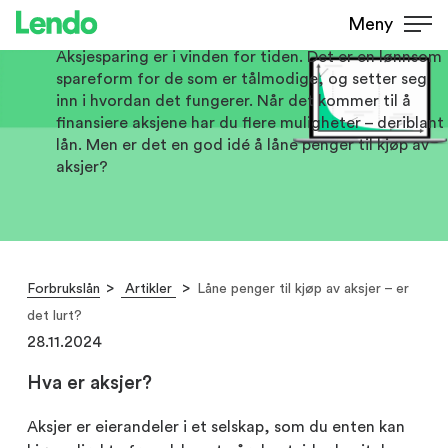
det lurt?
Meny
Aksjesparing er i vinden for tiden. Det er en lønnsom
spareform for de som er tålmodige, og setter seg
inn i hvordan det fungerer. Når det kommer til å
finansiere aksjene har du flere muligheter – deriblant
lån. Men er det en god idé å låne penger til kjøp av
aksjer?
Forbrukslån
Artikler
Låne penger til kjøp av aksjer – er
det lurt?
28.11.2024
Hva er aksjer?
Aksjer er eierandeler i et selskap, som du enten kan