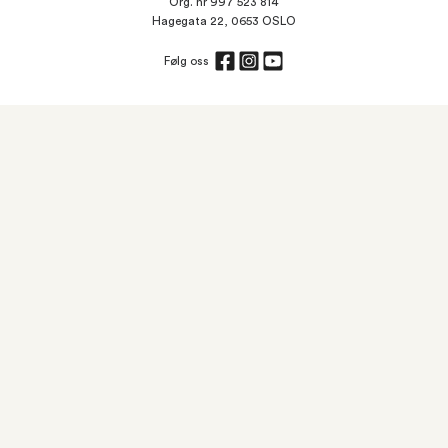
Org. nr 997 523 814
Hagegata 22, 0653 OSLO
Følg oss