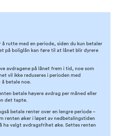
r å rutte med en periode, siden du kun betaler
t på boliglån kan føre til at lånet blir dyrere
kyve avdragene på lånet frem i tid, noe som
net vil ikke reduseres i perioden med
» å betale noe.
 enten betale høyere avdrag per måned eller
en det tapte.
også betale renter over en lengre periode –
m renten øker i løpet av nedbetalingstiden
å ha valgt avdragsfrihet øke. Settes renten