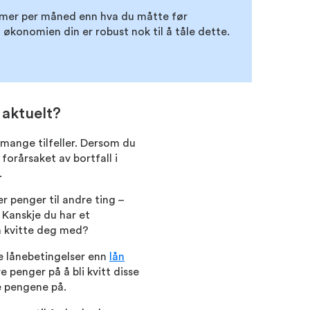
 mer per måned enn hva du måtte før
økonomien din er robust nok til å tåle dette.
 aktuelt?
 mange tilfeller. Dersom du
orårsaket av bortfall i
.
r penger til andre ting –
 Kanskje du har et
 å kvitte deg med?
re lånebetingelser enn
lån
e penger på å bli kvitt disse
e pengene på.