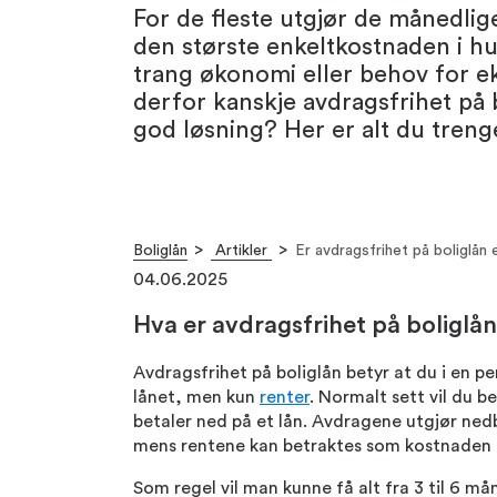
For de fleste utgjør de månedli
den største enkeltkostnaden i h
trang økonomi eller behov for e
derfor kanskje avdragsfrihet på 
god løsning? Her er alt du trenge
Boliglån
Artikler
Er avdragsfrihet på boliglån 
04.06.2025
Hva er avdragsfrihet på boliglå
Avdragsfrihet på boliglån betyr at du i en p
lånet, men kun
renter
. Normalt sett vil du b
betaler ned på et lån. Avdragene utgjør ned
mens rentene kan betraktes som kostnaden f
Som regel vil man kunne få alt fra 3 til 6 m