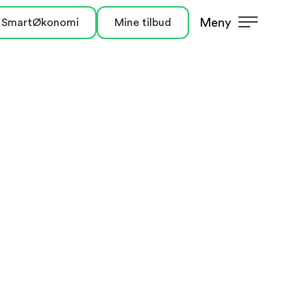
Meny
 SmartØkonomi
Mine tilbud