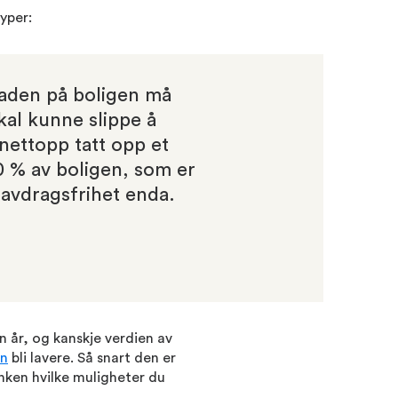
yper:
raden på boligen må
kal kunne slippe å
nettopp tatt opp et
0 % av boligen, som er
 avdragsfrihet enda.
en år, og kanskje verdien av
en
bli lavere. Så snart den er
ken hvilke muligheter du