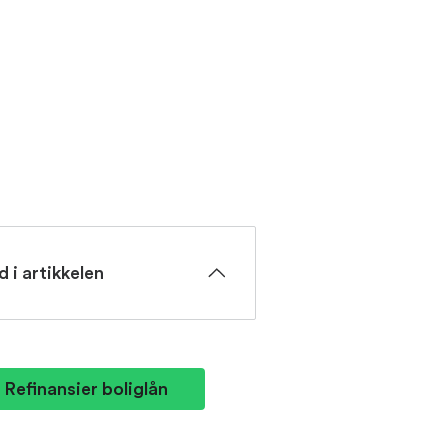
d i artikkelen
Refinansier boliglån