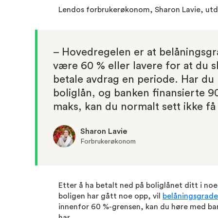
Lendos forbrukerøkonom, Sharon Lavie, utd
– Hovedregelen er at belåningsg
være 60 % eller lavere for at du s
betale avdrag en periode. Har du 
boliglån, og banken finansierte 9
maks, kan du normalt sett ikke få
Sharon Lavie
Forbrukerøkonom
Etter å ha betalt ned på boliglånet ditt i no
boligen har gått noe opp, vil
belåningsgrad
innenfor 60 %-grensen, kan du høre med ban
har.