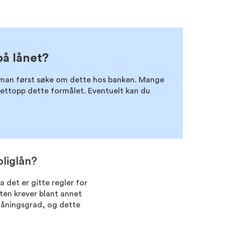
på lånet?
an først søke om dette hos banken. Mange
 nettopp dette formålet. Eventuelt kan du
liglån?
a det er gitte regler for
ften krever blant annet
låningsgrad, og dette