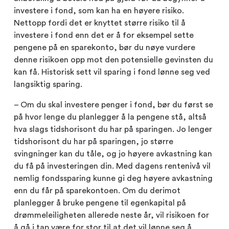
investere i fond, som kan ha en høyere risiko.
Nettopp fordi det er knyttet større risiko til å
investere i fond enn det er å for eksempel sette
pengene på en sparekonto, bør du nøye vurdere
denne risikoen opp mot den potensielle gevinsten du
kan få. Historisk sett vil sparing i fond lønne seg ved
langsiktig sparing.
– Om du skal investere penger i fond, bør du først se
på hvor lenge du planlegger å la pengene stå, altså
hva slags tidshorisont du har på sparingen. Jo lenger
tidshorisont du har på sparingen, jo større
svingninger kan du tåle, og jo høyere avkastning kan
du få på investeringen din. Med dagens rentenivå vil
nemlig fondssparing kunne gi deg høyere avkastning
enn du får på sparekontoen. Om du derimot
planlegger å bruke pengene til egenkapital på
drømmeleiligheten allerede neste år, vil risikoen for
å gå i tap være for stor til at det vil lønne seg å