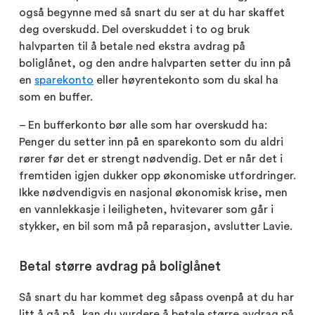
også begynne med så snart du ser at du har skaffet
deg overskudd. Del overskuddet i to og bruk
halvparten til å betale ned ekstra avdrag på
boliglånet, og den andre halvparten setter du inn på
en
sparekonto
eller høyrentekonto som du skal ha
som en buffer.
– En bufferkonto bør alle som har overskudd ha:
Penger du setter inn på en sparekonto som du aldri
rører før det er strengt nødvendig. Det er når det i
fremtiden igjen dukker opp økonomiske utfordringer.
Ikke nødvendigvis en nasjonal økonomisk krise, men
en vannlekkasje i leiligheten, hvitevarer som går i
stykker, en bil som må på reparasjon, avslutter Lavie.
Betal større avdrag på boliglånet
Så snart du har kommet deg såpass ovenpå at du har
litt å gå på, kan du vurdere å betale større avdrag på