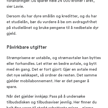
forandringer: Du sparer hele 24 000 kroner i året,
sier Lavie.
Dersom du har dyre smålån og kreditter, og du har
et studielån, bør du vurdere å be om avdragsfrihet
på studielånet og bruke pengene til å nedbetale dyr
gjeld.
Påvirkbare utgifter
Strømprisene er ustabile, og strømavtaler kan byttes
eller forhandles. Let etter en bedre avtale, og bytt
med én gang. Det er fort gjort: Gjør en avtale med
det nye selskapet, så ordner de resten. Det samme
gjelder mobilabonnement. Her er det penger å
spare.
Når det gjelder innkjøp: Pass på å undersøke
tilbudsdisken og tilbudsaviser jevnlig. Her finner du
helt fine varer til sterkt rabatterte priser – gjerne