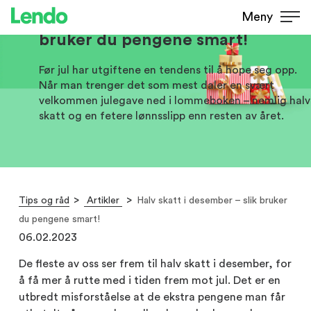
Halv skatt i desember – slik
Meny
bruker du pengene smart!
Før jul har utgiftene en tendens til å hope seg opp.
Når man trenger det som mest daler en svært
velkommen julegave ned i lommeboken – nemlig halv
skatt og en fetere lønnsslipp enn resten av året.
Tips og råd
Artikler
Halv skatt i desember – slik bruker
du pengene smart!
06.02.2023
De fleste av oss ser frem til halv skatt i desember, for
å få mer å rutte med i tiden frem mot jul. Det er en
utbredt misforståelse at de ekstra pengene man får