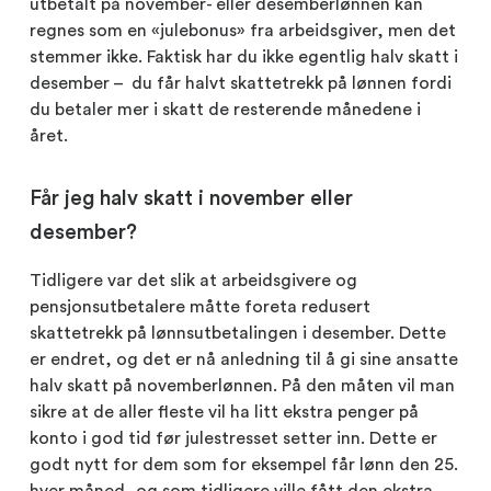
utbetalt på november- eller desemberlønnen kan
regnes som en «julebonus» fra arbeidsgiver, men det
stemmer ikke. Faktisk har du ikke egentlig halv skatt i
desember – du får halvt skattetrekk på lønnen fordi
du betaler mer i skatt de resterende månedene i
året.
Får jeg halv skatt i november eller
desember?
Tidligere var det slik at arbeidsgivere og
pensjonsutbetalere måtte foreta redusert
skattetrekk på lønnsutbetalingen i desember. Dette
er endret, og det er nå anledning til å gi sine ansatte
halv skatt på novemberlønnen. På den måten vil man
sikre at de aller fleste vil ha litt ekstra penger på
konto i god tid før julestresset setter inn. Dette er
godt nytt for dem som for eksempel får lønn den 25.
hver måned, og som tidligere ville fått den ekstra