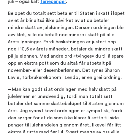
juli – også kalt
feriepenger
.
Beløpet du totalt sett betaler til Staten i skatt i løpet
av et år blir altså ikke påvirket av at du betaler
mindre skatt av julelønningen. Dersom ordningen ble
avviklet, ville du betalt noe mindre i skatt på alle
årets lønninger. Fordi beskatningen er justert opp
noe i 10,5 av årets måneder, betaler du mindre skatt
på julelønnen. Med andre ord «tvinges» du til å spare
opp en ekstra pott som du altså får utbetalt på
november- eller desemberlønnen. Det synes Sharon
Lavie, forbrukerøkonom i Lendo, er en grei ordning.
– Man kan godt si at ordningen med halv skatt på
julelønnen er unødvendig, fordi man totalt sett
betaler det samme skattebeløpet til Staten gjennom
året. Jeg synes likevel ordningen er sympatisk, fordi
den sørger for at de som ikke klarer å sette til side
penger til julehandelen gjennom året, likevel får litt
ekstra å rutte med før jul. Svært mange av oss ville