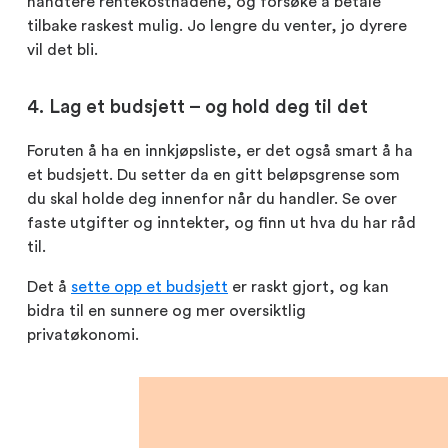
håndtere rentekostnadene, og forsøke å betale
tilbake raskest mulig. Jo lengre du venter, jo dyrere
vil det bli.
4. Lag et budsjett – og hold deg til det
Foruten å ha en innkjøpsliste, er det også smart å ha
et budsjett. Du setter da en gitt beløpsgrense som
du skal holde deg innenfor når du handler. Se over
faste utgifter og inntekter, og finn ut hva du har råd
til.
Det å
sette opp et budsjett
er raskt gjort, og kan
bidra til en sunnere og mer oversiktlig
privatøkonomi.