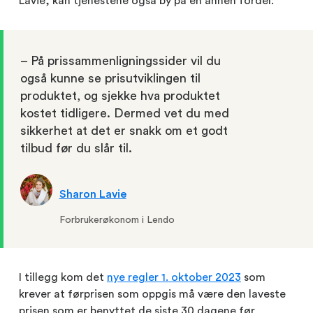
Lavie, kan tjenestene også by på en annen fordel:
– På prissammenligningssider vil du
også kunne se prisutviklingen til
produktet, og sjekke hva produktet
kostet tidligere. Dermed vet du med
sikkerhet at det er snakk om et godt
tilbud før du slår til.
Sharon Lavie
Forbrukerøkonom i Lendo
I tillegg kom det
nye regler 1. oktober 2023
som
krever at førprisen som oppgis må være den laveste
prisen som er benyttet de siste 30 dagene før