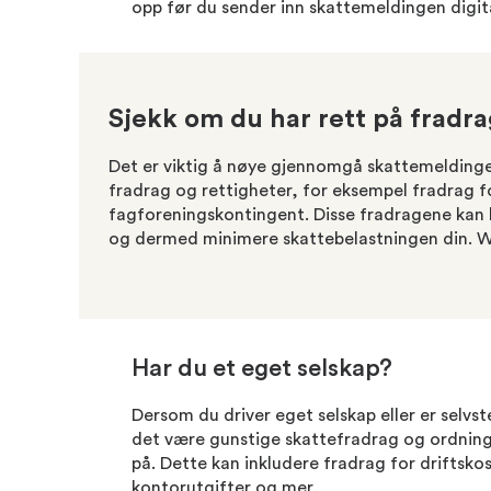
opp før du sender inn skattemeldingen digita
Sjekk om du har rett på fradr
Det er viktig å nøye gjennomgå skattemeldingen
fradrag og rettigheter, for eksempel fradrag f
fagforeningskontingent. Disse fradragene kan bi
og dermed minimere skattebelastningen din. W
Har du et eget selskap?
Dersom du driver eget selskap eller er selv
det være gunstige skattefradrag og ordni
på. Dette kan inkludere fradrag for driftskos
kontorutgifter og mer.