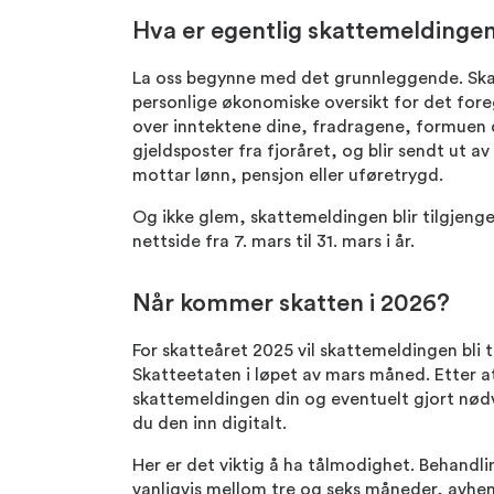
Hva er egentlig skattemeldinge
La oss begynne med det grunnleggende. Ska
personlige økonomiske oversikt for det fore
over inntektene dine, fradragene, formuen 
gjeldsposter fra fjoråret, og blir sendt ut av
mottar lønn, pensjon eller uføretrygd.
Og ikke glem, skattemeldingen blir tilgjeng
nettside fra 7. mars til 31. mars i år.
Når kommer skatten i 2026?
For skatteåret 2025 vil skattemeldingen bli ti
Skatteetaten i løpet av mars måned. Etter 
skattemeldingen din og eventuelt gjort nød
du den inn digitalt.
Her er det viktig å ha tålmodighet. Behandl
vanligvis mellom tre og seks måneder, avhen