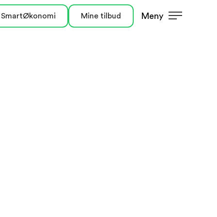
Meny
 SmartØkonomi
Mine tilbud