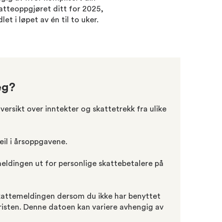
katteoppgjøret ditt for 2025,
 i løpet av én til to uker.
eg?
rsikt over inntekter og skattetrekk fra ulike
feil i årsoppgavene.
eldingen ut for personlige skattebetalere på
 skattemeldingen dersom du ikke har benyttet
fristen. Denne datoen kan variere avhengig av