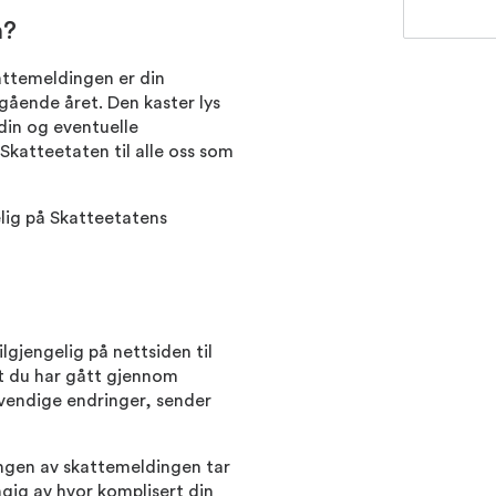
n?
ttemeldingen er din
gående året. Den kaster lys
din og eventuelle
 Skatteetaten til alle oss som
elig på Skatteetatens
lgjengelig på nettsiden til
at du har gått gjennom
vendige endringer, sender
ingen av skattemeldingen tar
gig av hvor komplisert din