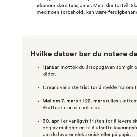
økonomiske situasjon er. Men ikke fortvil! S
med noen forbehold, kan være ferdigbehandlet
Hvilke datoer bør du notere d
I januar
mottok du årsoppgaven som gir ove
kilder.
1. mars
var siste frist for å melde fra om 
Mellom 7. mars til 22. mars
rulles skattem
Skatteetaten sin nettside.
30. april
er vanligvis fristen for å levere
deg av muligheten til å utsette leverings
om du leverer elektronisk eller på papir.