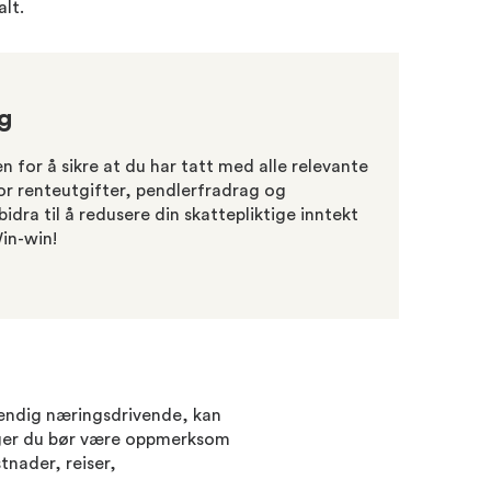
lt.
ag
 for å sikre at du har tatt med alle relevante
or renteutgifter, pendlerfradrag og
dra til å redusere din skattepliktige inntekt
in-win!
stendig næringsdrivende, kan
nger du bør være oppmerksom
tnader, reiser,