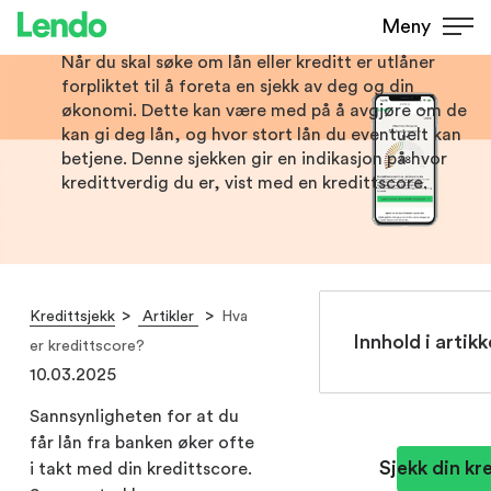
Hva er kredittscore?
Meny
Når du skal søke om lån eller kreditt er utlåner
forpliktet til å foreta en sjekk av deg og din
økonomi. Dette kan være med på å avgjøre om de
kan gi deg lån, og hvor stort lån du eventuelt kan
betjene. Denne sjekken gir en indikasjon på hvor
kredittverdig du er, vist med en kredittscore.
Kredittsjekk
Artikler
Hva
Innhold i artikk
er kredittscore?
10.03.2025
Sannsynligheten for at du
får lån fra banken øker ofte
Sjekk din kr
i takt med din kredittscore.