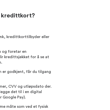
 kredittkort?
k, kredittkorttilbyder eller
n og foretar en
r kredittsjekket for å se at
n.
n er godkjent, får du tilgang
mmer, CVV og utløpsdato der.
egge det til i en digital
r Google Pay).
amme måte som ved et fysisk