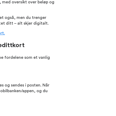
, med oversikt over beløp og
rtet også, men du trenger
et ditt – alt skjer digitalt.
rt.
edittkort
me fordelene som et vanlig
res og sendes i posten. Når
 mobilbanken/appen, og du