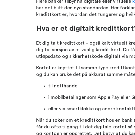
Flere banker tilbyr nå digitale eller virtuelle
k
har det blitt den nye standarden. Her forklare
kredittkort er, hvordan det fungerer og hvil
Hva er et digitalt kredittkort
Et digitalt kredittkort – også kalt virtuelt kre
digital versjon av et vanlig kredittkort. Du f
utløpsdato og sikkerhetskode digitalt via m
Kortet er knyttet til samme type kredittkont
og du kan bruke det på akkurat samme måte
til netthandel
i mobilbetalinger som Apple Pay eller 
eller via smartklokke og andre kontaktl
Når du søker om et kredittkort hos en bank s
får du ofte tilgang til det digitale kortet så
og kontoen er opprettet. Det betyr at du ka