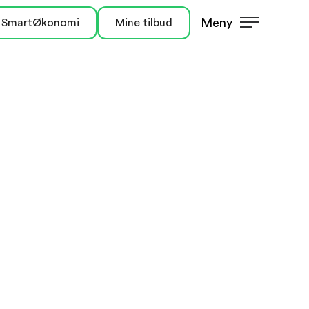
Meny
 SmartØkonomi
Mine tilbud