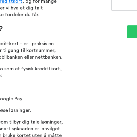
redittkort
, og for mange
r vi hva et digitalt
ke fordeler du får.
?
dittkort – er i praksis en
år tilgang til kortnummer,
obilbanken eller nettbanken.
o som et fysisk kredittkort,
:
Google Pay
øse løsninger.
om tilbyr digitale løsninger,
 snart søknaden er innvilget
n bruke kortet uten å måtte