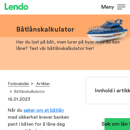
Meny
Båtlånskalkulator
Har du lyst på båt, men lurer på hvor mye du kan
låne? Test vår båtlånskalkulator her!
Forbrukslån
Artikler
Innhold i artik
Båtlånskalkulator
16.01.2023
Når du
søker om et båtlån
med sikkerhet krever banken
Søk om lån t
pant i båten for å låne deg