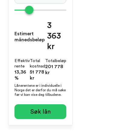
3
Estimert
363
månedsbeløp
kr
Effektiv
Total
Totalbeløp
rente
kostnad
201 778
13,36
51 778
kr
%
kr
Lånerentene er i individuelle i
Norge det er derfor du må søke
før vi kan vise deg tilbudene.
Søk lån