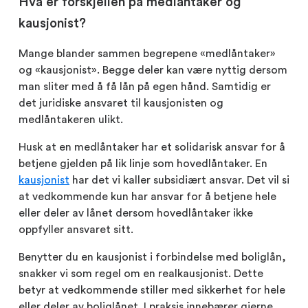
Hva er forskjellen på medlåntaker og
kausjonist?
Mange blander sammen begrepene «medlåntaker»
og «kausjonist». Begge deler kan være nyttig dersom
man sliter med å få lån på egen hånd. Samtidig er
det juridiske ansvaret til kausjonisten og
medlåntakeren ulikt.
Husk at en medlåntaker har et solidarisk ansvar for å
betjene gjelden på lik linje som hovedlåntaker. En
kausjonist
har det vi kaller subsidiært ansvar. Det vil si
at vedkommende kun har ansvar for å betjene hele
eller deler av lånet dersom hovedlåntaker ikke
oppfyller ansvaret sitt.
Benytter du en kausjonist i forbindelse med boliglån,
snakker vi som regel om en realkausjonist. Dette
betyr at vedkommende stiller med sikkerhet for hele
eller deler av boliglånet. I praksis innebærer gjerne