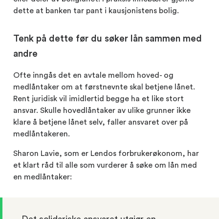
dette at banken tar pant i kausjonistens bolig.
Tenk på dette før du søker lån sammen med
andre
Ofte inngås det en avtale mellom hoved- og
medlåntaker om at førstnevnte skal betjene lånet.
Rent juridisk vil imidlertid begge ha et like stort
ansvar. Skulle hovedlåntaker av ulike grunner ikke
klare å betjene lånet selv, faller ansvaret over på
medlåntakeren.
Sharon Lavie, som er Lendos forbrukerøkonom, har
et klart råd til alle som vurderer å søke om lån med
en medlåntaker:
– Det solidariske ansvaret utgjør en