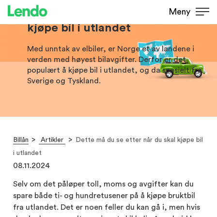
Dette må du se etter når du skal
Meny
kjøpe bil i utlandet
Med unntak av elbiler, er Norge et av landene i
verden med høyest bilavgifter. Derfor er det
populært å kjøpe bil i utlandet, og da spesielt fra
Sverige og Tyskland.
Billån
Artikler
Dette må du se etter når du skal kjøpe bil
i utlandet
08.11.2024
Selv om det påløper toll, moms og avgifter kan du
spare både ti- og hundretusener på å kjøpe bruktbil
fra utlandet. Det er noen feller du kan gå i, men hvis