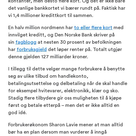
kontanter, men desto flere kort. Og det er ikke bare
det vanlige bankkortet vi bærer rundt på. Faktisk har
vi 1,4 millioner kredittkort til sammen.
En halv million nordmenn har
to eller flere kort
med
innvilget kreditt, og Den Norske Bank skriver på
sin
fagblogg
at nesten 30 prosent av befolkningen
har
forbruksgjeld
det løper renter på. Totalt utgjør
denne gjelden 127 milliarder kroner.
I tillegg til dette velger mange forbrukere å benytte
seg av ulike tilbud om handlekonto,
betalingsutsettelse og delbetaling når de skal handle
for eksempel hvitevarer, elektronikk, klær og sko.
Stadig flere tilbydere gir oss muligheten til å kjøpe
først og betale etterpå – men det er ikke alltid en
god idé.
Forbrukerøkonom Sharon Lavie mener at man alltid
bør ha en plan dersom man vurderer å inngå