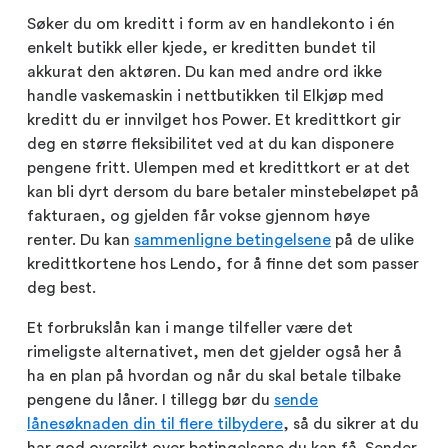
Søker du om kreditt i form av en handlekonto i én
enkelt butikk eller kjede, er kreditten bundet til
akkurat den aktøren. Du kan med andre ord ikke
handle vaskemaskin i nettbutikken til Elkjøp med
kreditt du er innvilget hos Power. Et kredittkort gir
deg en større fleksibilitet ved at du kan disponere
pengene fritt. Ulempen med et kredittkort er at det
kan bli dyrt dersom du bare betaler minstebeløpet på
fakturaen, og gjelden får vokse gjennom høye
renter. Du kan
sammenligne betingelsene
på de ulike
kredittkortene hos Lendo, for å finne det som passer
deg best.
Et forbrukslån kan i mange tilfeller være det
rimeligste alternativet, men det gjelder også her å
ha en plan på hvordan og når du skal betale tilbake
pengene du låner. I tillegg bør du
sende
lånesøknaden din til flere tilbydere
, så du sikrer at du
har god oversikt over betingelsene du kan få. Sender