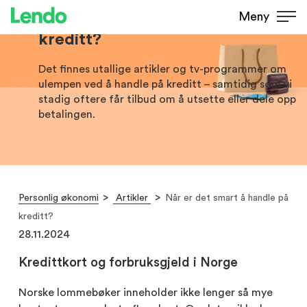
Når er det smart å handle på
Meny
kreditt?
Det finnes utallige artikler og tv-programmer om
ulempen ved å handle på kreditt – samtidig som vi
stadig oftere får tilbud om å utsette eller dele opp
betalingen.
Personlig økonomi
Artikler
Når er det smart å handle på
kreditt?
28.11.2024
Kredittkort og forbruksgjeld i Norge
Norske lommebøker inneholder ikke lenger så mye