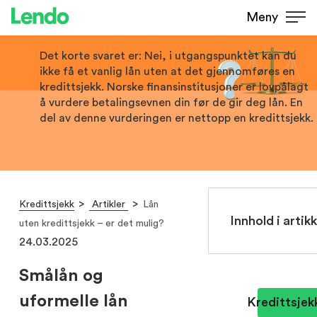
Lån uten kredittsjekk – er det
Meny
mulig?
Det korte svaret er: Nei, i utgangspunktet kan du
ikke få et vanlig lån uten at det gjennomføres en
kredittsjekk. Norske finansinstitusjoner er lovpålagt
å vurdere betalingsevnen din før de gir deg lån. En
del av denne vurderingen er nettopp en kredittsjekk.
Kredittsjekk
Artikler
Lån
Innhold i artik
uten kredittsjekk – er det mulig?
24.03.2025
Smålån og
uformelle lån
Kredittsjek