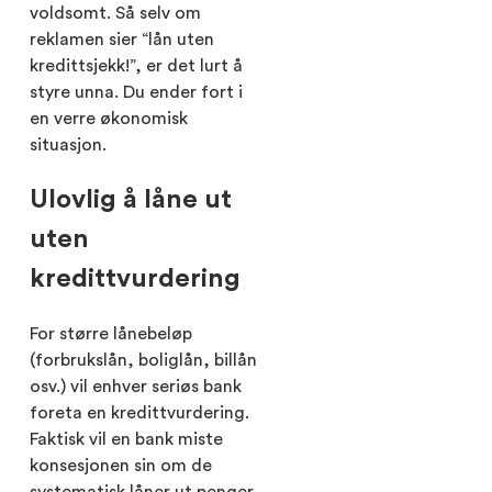
voldsomt. Så selv om
reklamen sier “lån uten
kredittsjekk!”, er det lurt å
styre unna. Du ender fort i
en verre økonomisk
situasjon.
Ulovlig å låne ut
uten
kredittvurdering
For større lånebeløp
(forbrukslån, boliglån, billån
osv.) vil enhver seriøs bank
foreta en kredittvurdering.
Faktisk vil en bank miste
konsesjonen sin om de
systematisk låner ut penger