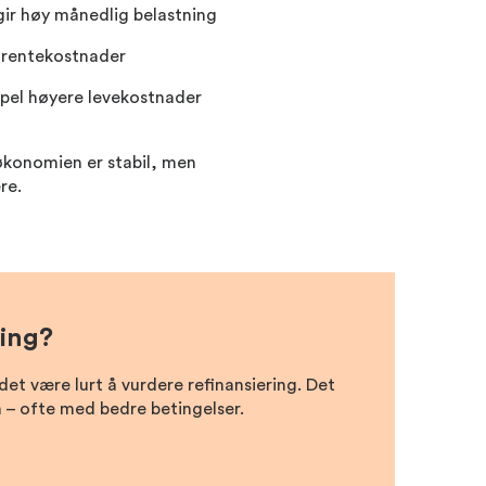
gir høy månedlig belastning
 rentekostnader
pel høyere levekostnader
økonomien er stabil, men
re.
ring?
et være lurt å vurdere refinansiering. Det
lån – ofte med bedre betingelser.