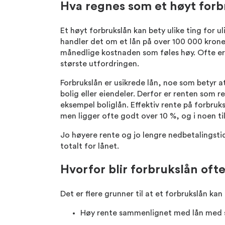
Hva regnes som et høyt forb
Et høyt forbrukslån kan bety ulike ting for u
handler det om et lån på over 100 000 krone
månedlige kostnaden som føles høy. Ofte er
største utfordringen.
Forbrukslån er usikrede lån, noe som betyr at
bolig eller eiendeler. Derfor er renten som r
eksempel boliglån. Effektiv rente på forbruks
men ligger ofte godt over 10 %, og i noen til
Jo høyere rente og jo lengre nedbetalingsti
totalt for lånet.
Hvorfor blir forbrukslån oft
Det er flere grunner til at et forbrukslån kan 
Høy rente sammenlignet med lån med 