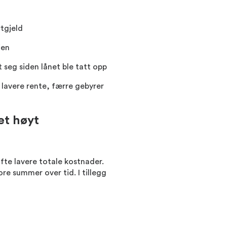
rtgjeld
ien
 seg siden lånet ble tatt opp
å lavere rente, færre gebyrer
et høyt
fte lavere totale kostnader.
ore summer over tid. I tillegg