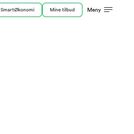
Meny
 SmartØkonomi
Mine tilbud