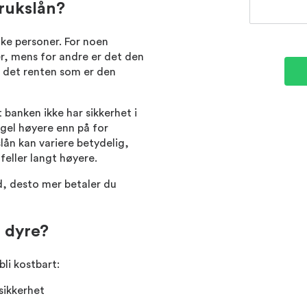
rukslån?
like personer. For noen
r, mens for andre er det den
 det renten som er den
 banken ikke har sikkerhet i
egel høyere enn på for
lån kan variere betydelig,
feller langt høyere.
d, desto mer betaler du
e dyre?
bli kostbart:
sikkerhet