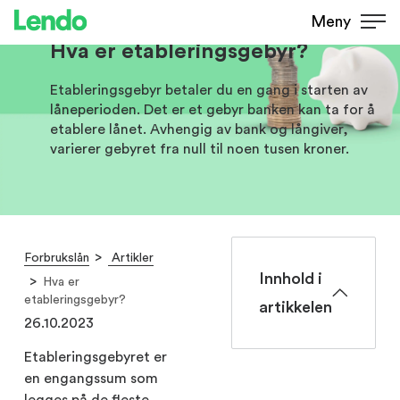
Meny
Hva er etableringsgebyr?
Etableringsgebyr betaler du en gang i starten av
låneperioden. Det er et gebyr banken kan ta for å
etablere lånet. Avhengig av bank og långiver,
varierer gebyret fra null til noen tusen kroner.
Forbrukslån
Artikler
Innhold i
Hva er
etableringsgebyr?
artikkelen
26.10.2023
Etableringsgebyret er
en engangssum som
legges på de fleste