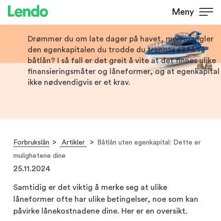
Båtlån uten egenkapital: Dette er
Meny
mulighetene dine
Drømmer du om late dager på havet, men mangler
den egenkapitalen du trodde du trengte for å få
båtlån? I så fall er det greit å vite at det finnes ulike
finansieringsmåter og låneformer, og at egenkapital
ikke nødvendigvis er et krav.
Forbrukslån
Artikler
Båtlån uten egenkapital: Dette er
mulighetene dine
25.11.2024
Samtidig er det viktig å merke seg at ulike
låneformer ofte har ulike betingelser, noe som kan
påvirke lånekostnadene dine. Her er en oversikt.