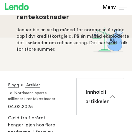
Nordmenn sparte millioner i
Meny
rentekostnader
Januar ble en viktig måned for nordmenn å rydde
opp i dyr kredittkortgjeld. På én måned eksploderte
det i søknader om refinansiering. Det har spart folk
for store summer.
Blogg
Artikler
Innhold i
Nordmenn sparte
millioner i rentekostnader
artikkelen
04.02.2025
Gjeld fra fjoråret
henger igjen hos flere
nordmenn, i form av