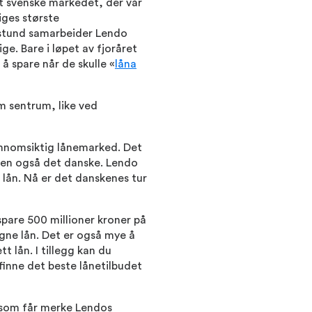
et svenske markedet, der vår
iges største
 stund samarbeider Lendo
ge. Bare i løpet av fjoråret
å spare når de skulle «
låna
lm sentrum, like ved
ennomsiktig lånemarked. Det
men også det danske. Lendo
 lån. Nå er det danskenes tur
spare 500 millioner kroner på
igne lån. Det er også mye å
t lån. I tillegg kan du
n finne det beste lånetilbudet
e som får merke Lendos