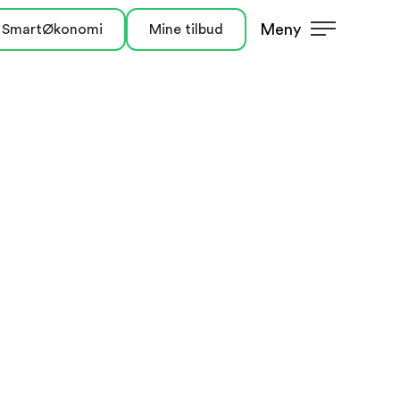
Meny
 SmartØkonomi
Mine tilbud