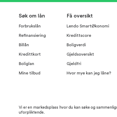
Søk om lån
Få oversikt
Forbrukslån
Lendo SmartØkonomi
Refinansiering
Kredittscore
Billån
Boligverdi
Kredittkort
Gjeldsoversikt
Boliglan
Gjeldfri
Mine tilbud
Hvor mye kan jeg låne?
Vi er en markedsplass hvor du kan søke og sammenligne t
uforpliktende.