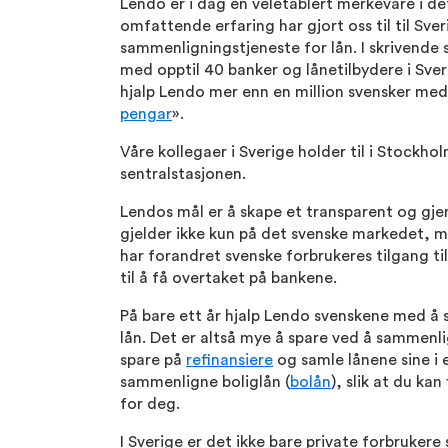
Lendo er i dag en veletablert merkevare i d
omfattende erfaring har gjort oss til til Sver
sammenligningstjeneste for lån. I skrivende
med opptil 40 banker og lånetilbydere i Sveri
hjalp Lendo mer enn en million svensker med 
pengar
».
Våre kollegaer i Sverige holder til i Stockho
sentralstasjonen.
Lendos mål er å skape et transparent og gj
gjelder ikke kun på det svenske markedet, 
har forandret svenske forbrukeres tilgang til
til å få overtaket på bankene.
På bare ett år hjalp Lendo svenskene med å 
lån. Det er altså mye å spare ved å sammenl
spare på
refinansiere
og samle lånene sine i et
sammenligne boliglån (
bolån
), slik at du ka
for deg.
I Sverige er det ikke bare private forbruker