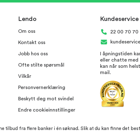
Lendo
Kundeservice
Om oss
22 00 70 70
kundeservic
Kontakt oss
Jobb hos oss
I åpningstiden ka
eller chatte med
Ofte stilte spørsmål
kan når som hels
mail.
Vilkår
Personvern​erklæring
Beskytt deg mot svindel
Endre cookieinnstillinger
ilbud fra flere banker i én søknad. Slik at du kan finne det best