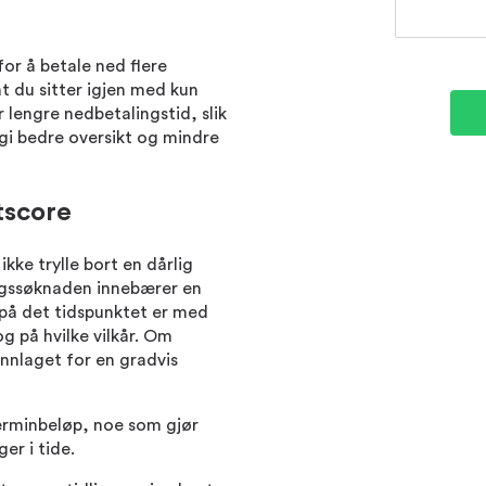
 for å betale ned flere
at du sitter igjen med kun
 lengre nedbetalingstid, slik
gi bedre oversikt og mindre
tscore
ikke trylle bort en dårlig
ingssøknaden innebærer en
n på det tidspunktet er med
g på hvilke vilkår. Om
unnlaget for en gradvis
terminbeløp, noe som gjør
er i tide.