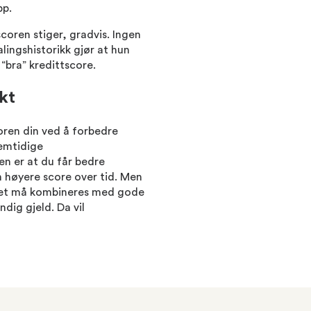
pp.
coren stiger, gradvis. Ingen
lingshistorikk gjør at hun
 “bra” kredittscore.
kt
coren din ved å forbedre
remtidige
n er at du får bedre
 høyere score over tid. Men
; det må kombineres med gode
ndig gjeld. Da vil