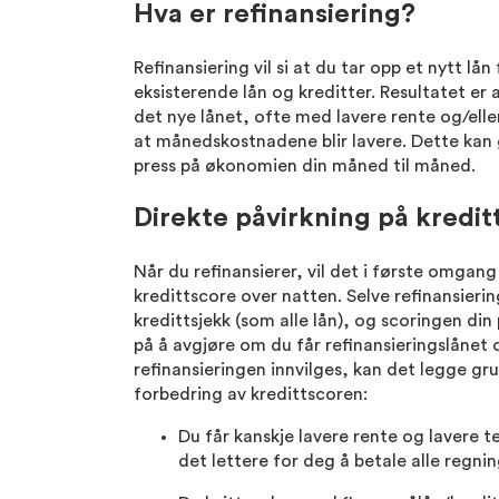
Hva er refinansiering?
Refinansiering vil si at du tar opp et nytt lån
eksisterende lån og kreditter. Resultatet er 
det nye lånet, ofte med lavere rente og/eller
at månedskostnadene blir lavere. Dette kan 
press på økonomien din måned til måned.
Direkte påvirkning på kredit
Når du refinansierer, vil det i første omgang 
kredittscore over natten. Selve refinansier
kredittsjekk (som alle lån), og scoringen di
på å avgjøre om du får refinansieringslånet o
refinansieringen innvilges, kan det legge gr
forbedring av kredittscoren:
Du får kanskje lavere rente og lavere 
det lettere for deg å betale alle regning