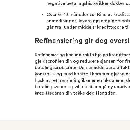
negative betalingshistorikker dukker o
Over 6–12 måneder ser Kine at kreditts
anmerkninger, lavere gjeld og god beta
går fra “under middels” kredittscore til
Refinansiering gir deg oversi
Refinansiering kan indirekte hjelpe kreditts
gjeldsprofilen din og redusere sjansen for f
betalingsproblemer. Den umiddelbare effekte
kontroll – og med kontroll kommer gjerne en
husk at refinansiering ikke er en fiks alene
betalingsvaner og vilje til å unngå ny unødve
kredittscoren din takke deg i lengden.