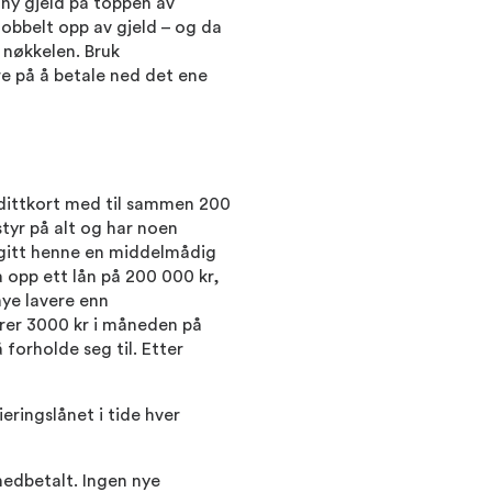
 ny gjeld på toppen av
obbelt opp av gjeld – og da
r nøkkelen. Bruk
re på å betale ned det ene
edittkort med til sammen 200
styr på alt og har noen
 gitt henne en middelmådig
a opp ett lån på 200 000 kr,
mye lavere enn
rer 3000 kr i måneden på
 forholde seg til. Etter
eringslånet i tide hver
edbetalt. Ingen nye