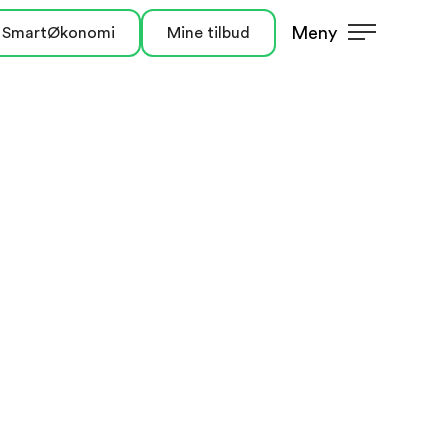
Meny
 SmartØkonomi
Mine tilbud