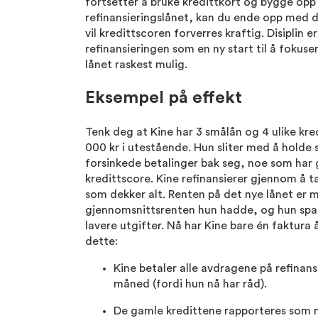
fortsetter å bruke kredittkort og bygge opp
refinansieringslånet, kan du ende opp med d
vil kredittscoren forverres kraftig. Disiplin e
refinansieringen som en ny start til å fokuse
lånet raskest mulig.
Eksempel på effekt
Tenk deg at Kine har 3 smålån og 4 ulike kr
000 kr i utestående. Hun sliter med å holde 
forsinkede betalinger bak seg, noe som har
kredittscore. Kine refinansierer gjennom å t
som dekker alt. Renten på det nye lånet er 
gjennomsnittsrenten hun hadde, og hun spa
lavere utgifter. Nå har Kine bare én faktura å
dette:
Kine betaler alle avdragene på refinansi
måned (fordi hun nå har råd).
De gamle kredittene rapporteres som n