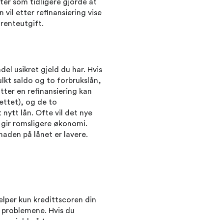
ter som tidligere gjorde at
 vil etter refinansiering vise
 renteutgift.
del usikret gjeld du har. Hvis
lkt saldo og to forbrukslån,
Etter en refinansiering kan
ettet), og de to
nytt lån. Ofte vil det nye
gir romsligere økonomi.
naden på lånet er lavere.
elper kun kredittscoren din
l problemene. Hvis du