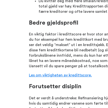
Du kvitter deg med flere smålån/kredit
total gjeld var høy. Kredittrapporten din
færre kreditorer og ofte lavere samlet
Bedre gjeldsprofil
En viktig faktor i kredittscore er hvor stor an
du for eksempel har fem kredittkort med bru
ser det veldig “makset” ut i en kredittsjekk. 
disse fem kredittkortene bli nedbetalt (og sl
forbrukslånene innfridd, mens du kun har ett 
lånet ha en lavere månedskostnad, noe som 
Uansett vil du spare penger på at toatalkost
Les om viktigheten av kredittscore.
Forutsetter disiplin
Det er verdt å understreke: Refinansiering hj
hvis du samtidig endrer vanene som førte ti