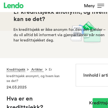
Meny
Er kredittsjekk anonymt, og hvem
kan se det?
En kredittsjekk er ikke anonym for den det gjelder –
du vil alltid bli informert via gjenpartsbrev når noen
har kredittsjekket deg.
Kredittsjekk
Artikler
Er
Innhold i art
kredittsjekk anonymt, og hvem kan
se det?
24.03.2025
Hva er en
Kredittsj
kredittsjekk?