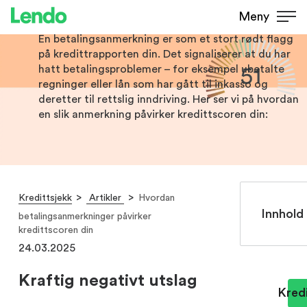
påvirker kredittscoren din
Meny
En betalingsanmerkning er som et stort rødt flagg
på kredittrapporten din. Det signaliserer at du har
hatt betalingsproblemer – for eksempel ubetalte
regninger eller lån som har gått til inkasso og
deretter til rettslig inndriving. Her ser vi på hvordan
en slik anmerkning påvirker kredittscoren din:
Kredittsjekk
Artikler
Hvordan
Innhold 
betalingsanmerkninger påvirker
kredittscoren din
24.03.2025
Kraftig negativt utslag
Kredi