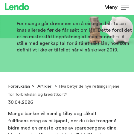
Hva betyr de nye retningslinjene
Meny
for forbrukslån og kredittkort?
For mange går drømmen om å eie egen bil i tusen
knas allerede før de får søkt om lån. Dette fordi det
er en misforstått oppfatning at man er nødt til å
stille med egenkapital for å få et slikt lån, noe som
definitivt ikke er tilfellet når vi nå skriver 2019.
Forbrukslån
Artikler
Hva betyr de nye retningslinjene
for forbrukslån og kredittkort?
30.04.2026
Mange banker vil nemlig tilby deg såkalt
fullfinansiering av bilkjøpet, der du ikke trenger å
bidra med en eneste krone av sparepengene dine.