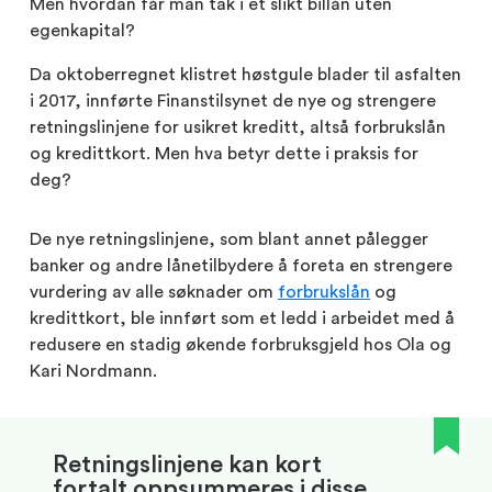
Men hvordan får man tak i et slikt billån uten
egenkapital?
Da oktoberregnet klistret høstgule blader til asfalten
i 2017, innførte Finanstilsynet de nye og strengere
retningslinjene for usikret kreditt, altså forbrukslån
og kredittkort. Men hva betyr dette i praksis for
deg?
De nye retningslinjene, som blant annet pålegger
banker og andre lånetilbydere å foreta en strengere
vurdering av alle søknader om
forbrukslån
og
kredittkort, ble innført som et ledd i arbeidet med å
redusere en stadig økende forbruksgjeld hos Ola og
Kari Nordmann.
Retningslinjene kan kort
fortalt oppsummeres i disse