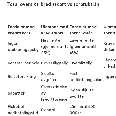
Total oversikt: kredittkort vs forbrukslån
Fordeler med
Ulemper med
Fordeler med
Ulemp
kredittkort
kredittkort
forbrukslån
forbr
Høy rente
Lavere rente
Ingen
Krav 
(gjennomsnitt
(gjennomsnitt
etableringsgebyr
dokum
25%)
15%)
Lånepr
Rentefri periode
Uoversikgtelig
Oversiktelig
virked
Skjulte
Fast
Reiseforsikring
Ingen 
avgifter
nedbetalingsplan
Overskridelse
Ingen skjulte
Rabatter
av
avgifter
kredittgrense
Fleksibel
Lån inntil 500
Svindel
nedbetalingstid
000kr