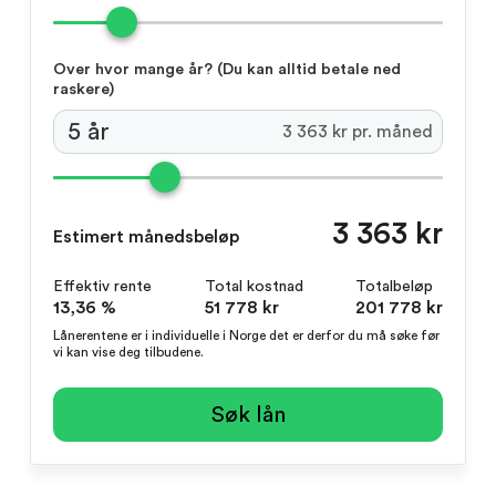
Over hvor mange år?
(Du kan alltid betale ned
raskere)
3 363 kr pr. måned
3 363 kr
Estimert månedsbeløp
Effektiv rente
Total kostnad
Totalbeløp
13,36 %
51 778 kr
201 778 kr
Lånerentene er i individuelle i Norge det er derfor du må søke før
vi kan vise deg tilbudene.
Søk lån