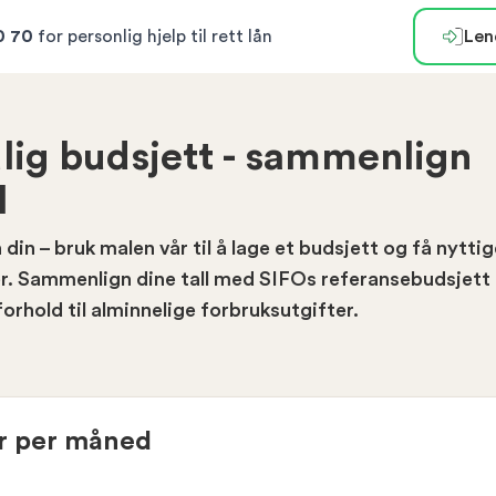
0 70
for personlig hjelp til rett lån
Len
lig budsjett - sammenlign
l
din – bruk malen vår til å lage et budsjett og få nyttig
fter. Sammenlign dine tall med SIFOs referansebudsjett
forhold til alminnelige forbruksutgifter.
er per måned