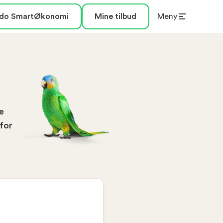
do SmartØkonomi
Mine tilbud
Meny
e
 for