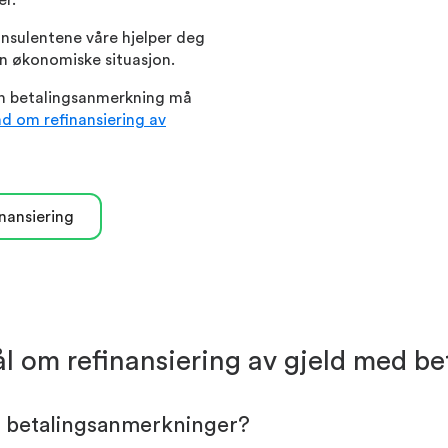
er.
nsulentene våre hjelper deg
in økonomiske situasjon.
år en betalingsanmerkning må
d om refinansiering av
nansiering
ål om refinansiering av gjeld med 
ar betalingsanmerkninger?