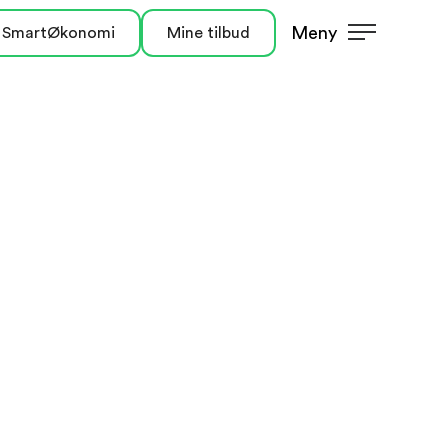
Meny
 SmartØkonomi
Mine tilbud