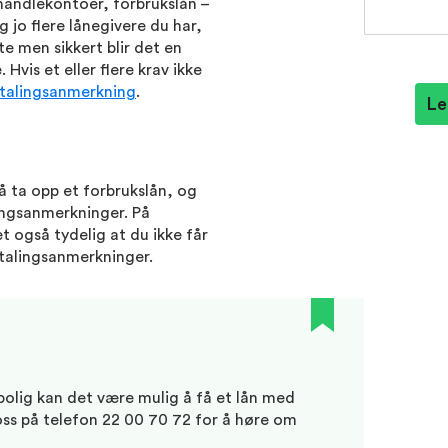
handlekontoer, forbrukslån –
 jo flere lånegivere du har,
te men sikkert blir det en
Hvis et eller flere krav ikke
talingsanmerkning
.
Le
 å ta opp et forbrukslån, og
lingsanmerkninger. På
et også tydelig at du ikke får
etalingsanmerkninger.
olig kan det være mulig å få et lån med
oss på telefon 22 00 70 72 for å høre om