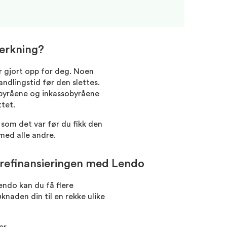
erkning?
r gjort opp for deg. Noen
ndlingstid før den slettes.
tbyråene og inkassobyråene
ttet.
 som det var før du fikk den
 med alle andre.
r refinansieringen med Lendo
endo kan du få flere
knaden din til en rekke ulike