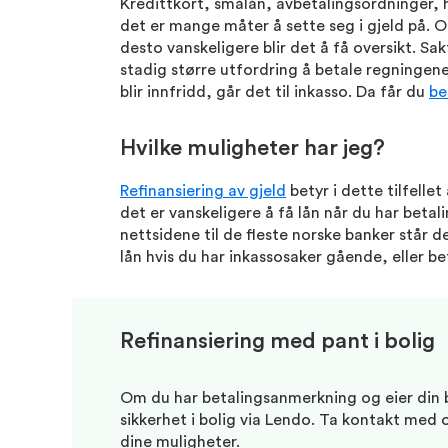
Kredittkort, smålån, avbetalingsordninger, 
det er mange måter å sette seg i gjeld på. Og
desto vanskeligere blir det å få oversikt. Sak
stadig større utfordring å betale regningene. 
blir innfridd, går det til inkasso. Da får du
be
Hvilke muligheter har jeg?
Refinansiering av gjeld
betyr i dette tilfellet
det er vanskeligere å få lån når du har beta
nettsidene til de fleste norske banker står d
lån hvis du har inkassosaker gående, eller b
Refinansiering med pant i bolig
Om du har betalingsanmerkning og eier din b
sikkerhet i bolig via Lendo. Ta kontakt med 
dine muligheter.