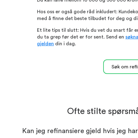
Du kan låne mellom 10 000 og 500 000 kron
Hos oss er også gode råd inkludert: Kundeko
med å finne det beste tilbudet for deg og d
Et lite tips til slutt: Hvis du vet du snart f
du ta grep før det er for sent. Send en
søkna
gjelden
din i dag.
Søk om refi
Ofte stilte spørsm
Kan jeg refinansiere gjeld hvis jeg h