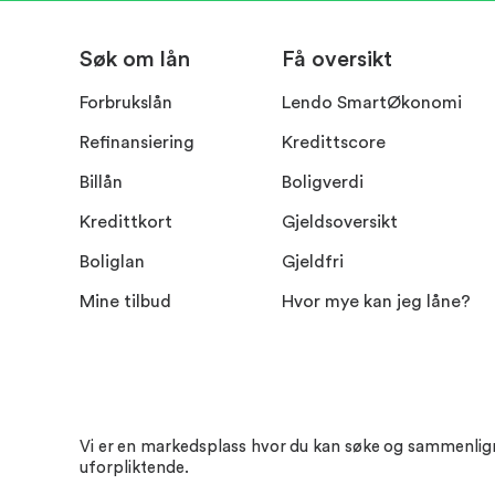
Søk om lån
Få oversikt
Forbrukslån
Lendo SmartØkonomi
Refinansiering
Kredittscore
Billån
Boligverdi
Kredittkort
Gjeldsoversikt
Boliglan
Gjeldfri
Mine tilbud
Hvor mye kan jeg låne?
Vi er en markedsplass hvor du kan søke og sammenligne t
uforpliktende.