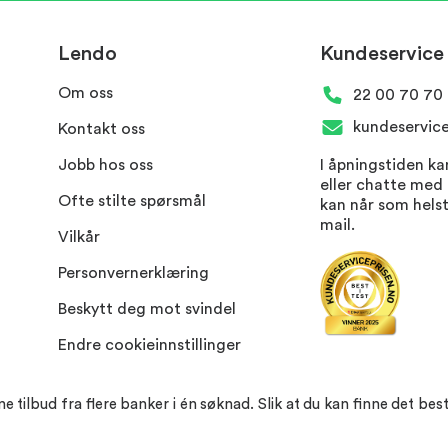
Lendo
Kundeservice
Om oss
22 00 70 70
kundeservic
Kontakt oss
Jobb hos oss
I åpningstiden ka
eller chatte med
Ofte stilte spørsmål
kan når som hels
mail.
Vilkår
Personvern​erklæring
Beskytt deg mot svindel
Endre cookieinnstillinger
ilbud fra flere banker i én søknad. Slik at du kan finne det best