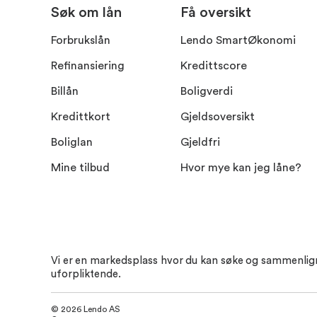
Søk om lån
Få oversikt
Forbrukslån
Lendo SmartØkonomi
Refinansiering
Kredittscore
Billån
Boligverdi
Kredittkort
Gjeldsoversikt
Boliglan
Gjeldfri
Mine tilbud
Hvor mye kan jeg låne?
Vi er en markedsplass hvor du kan søke og sammenligne t
uforpliktende.
© 2026 Lendo AS