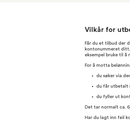
Vilkår for utb
Får du et tilbud der d
kontonummeret ditt. 
eksempel bruke til å 
For å motta belønni
du søker via de
du får utbetalt
du fyller ut ko
Det tar normalt ca. 6
Har du lagt inn feil