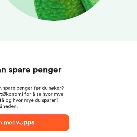
n spare penger
n spare penger før du søker?
rtØkonomi for å se hvor mye
få og hvor mye du sparer i
åneden.
nn med