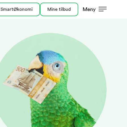
Meny
 SmartØkonomi
Mine tilbud